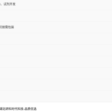
验、试剂开发
KG;可按需包装
准;湖北研科时代科技-品质优选