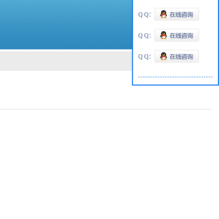
Q Q：
Q Q：
Q Q：