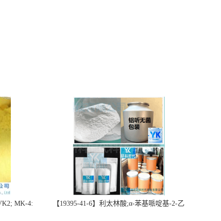
2; MK-4:
【19395-41-6】利太林酸;α-苯基哌啶基-2-乙
势批量供应
酸；含量≥99.0%；湖北研科时代科技-“研”无止