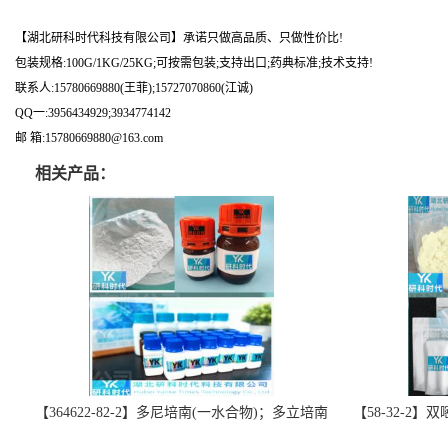
【湖北研科时代科技有限公司】承诺只做高品质、只做性价比!
包装规格:100G/1KG/25KG;可按需包装;支持出口;药典标准;技术支持!
联系人:15780669880(王菲);15727070860(江诚)
QQ一:3956434929;3934774142
邮 箱:15780669880@163.com
相关产品：
【364622-82-2】多尼培南(一水合物)；多立培南
【58-32-2
一水合物-精品科研试剂-湖北研科时代科技-“研”
北研科时代科技