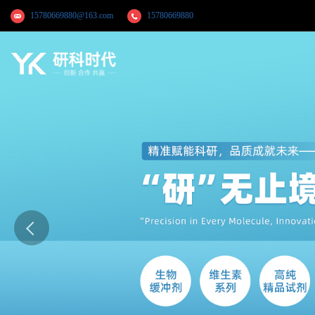
15780669880@163.com
15780669880