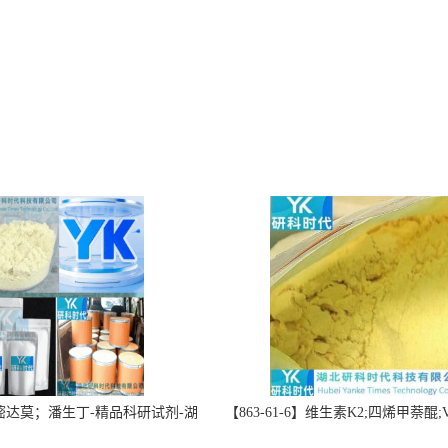
】双嘧达莫；潘生丁-精品科研试剂-湖
【863-61-6】维生素K2;四烯甲萘醌;VK
-“研”无止境;“科”学创新！支持
高纯度≥98%湖北研科时代科技-优