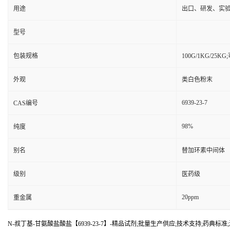
用途
出口、研发、实
型号
包装规格
100G/1KG/25
外观
类白色粉末
6939-23-7
CAS编号
98%
纯度
别名
替加环素中间体
级别
医药级
20ppm
重金属
N-叔丁基-甘氨酸盐酸盐【6939-23-7】-精品试剂;批量生产供应;技术支持;药典标