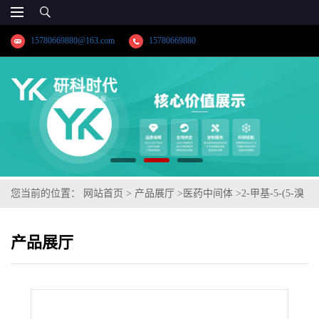
15780669880@163.com
15780669880
您当前的位置：
网站首页
>
产品展厅
>
医药中间体
>
2-甲基-5-(5-溴
吡啶-2-基)四氮唑
产品展厅