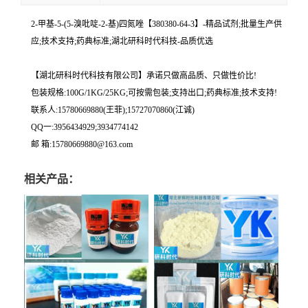
2-甲基-5-(5-溴吡啶-2-基)四氮唑【380380-64-3】-精品试剂;批量生产供
应;技术支持;药典标准;湖北研科时代科技-品质优选
【湖北研科时代科技有限公司】承诺只做高品质、只做性价比!
包装规格:100G/1KG/25KG;可按需包装;支持出口;药典标准;技术支持!
联系人:15780669880(王菲);15727070860(江诚)
QQ一:3956434929;3934774142
邮 箱:15780669880@163.com
相关产品：