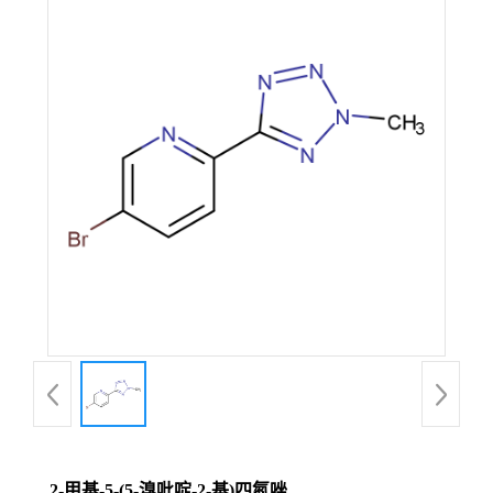
2-甲基-5-(5-溴吡啶-2-基)四氮唑