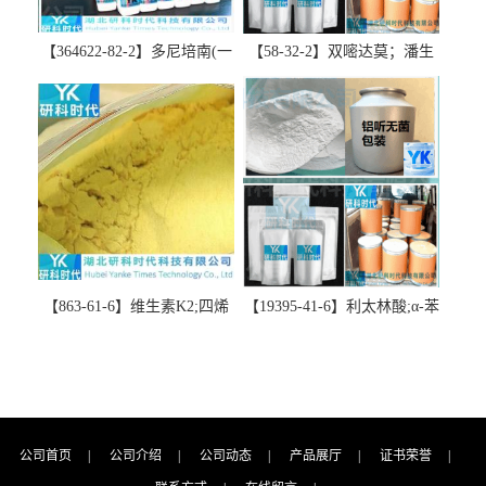
【364622-82-2】多尼培南(一
【58-32-2】双嘧达莫；潘生
水合物)；多立培南一水合物-
丁-精品科研试剂-湖北研科时
精品科研试剂-湖北研科时代
代科技-“研”无止境;“科”学创
科技-“研”无止境;“科”学创
新！支持三方验证；支持定
新！支持三方验证；支持定
制；检测图谱；MSDS等技术
制；检测图谱；MSDS等技术
支持！
支持！
【863-61-6】维生素K2;四烯
【19395-41-6】利太林酸;α-苯
甲萘醌;VK2; MK-4:高纯度
基哌啶基-2-乙酸；含量
≥98%湖北研科时代科技-优势
≥99.0%；湖北研科时代科技-
批量供应商-支持出口-支持三
“研”无止境;“科”学创新！支
方验证 -业务咨询联系-王菲
持三方验证；支持定制；检
测图谱；MSDS等技术支持！
公司首页
|
公司介绍
|
公司动态
|
产品展厅
|
证书荣誉
|