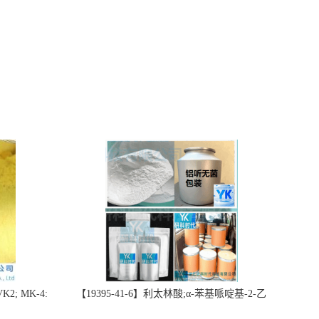
2; MK-4:
【19395-41-6】利太林酸;α-苯基哌啶基-2-乙
势批量供应
酸；含量≥99.0%；湖北研科时代科技-“研”无止