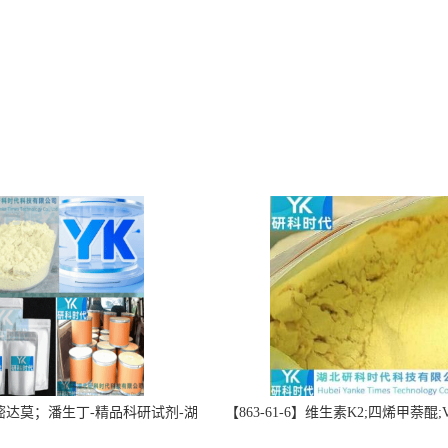
】双嘧达莫；潘生丁-精品科研试剂-湖
【863-61-6】维生素K2;四烯甲萘醌;VK
-“研”无止境;“科”学创新！支持
高纯度≥98%湖北研科时代科技-优