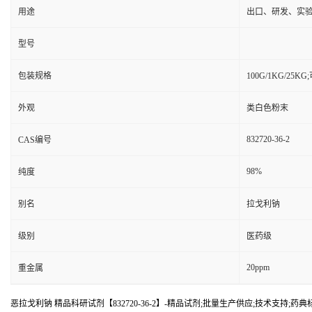
用途
出口、研发、实
型号
包装规格
100G/1KG/25
外观
类白色粉末
832720-36-2
CAS编号
98%
纯度
别名
拉戈利钠
级别
医药级
20ppm
重金属
恶拉戈利钠 精品科研试剂【832720-36-2】-精品试剂;批量生产供应;技术支持;