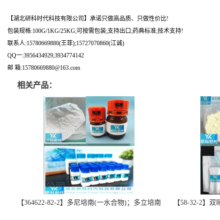
【湖北研科时代科技有限公司】承诺只做高品质、只做性价比!
包装规格:100G/1KG/25KG;可按需包装;支持出口;药典标准;技术支持!
联系人:15780669880(王菲);15727070860(江诚)
QQ一:3956434929;3934774142
邮 箱:15780669880@163.com
相关产品：
【364622-82-2】多尼培南(一水合物)；多立培南
【58-32-2
一水合物-精品科研试剂-湖北研科时代科技-“研”
北研科时代科技