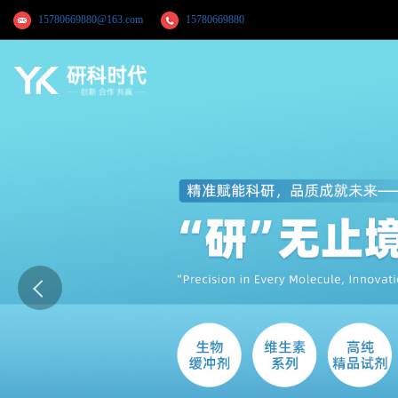
15780669880@163.com
15780669880