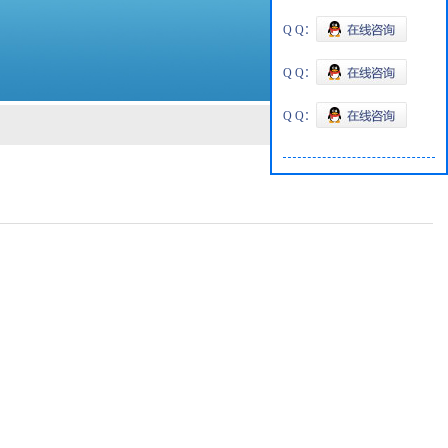
Q Q：
Q Q：
Q Q：