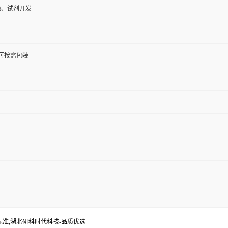
验、试剂开发
KG;可按需包装
药典标准;湖北研科时代科技-品质优选