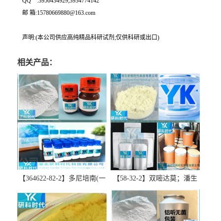
QQ一:3956434929;3934774142
邮 箱:15780669880@163.com
声明:(本公司供应高纯精品科研试剂;仅供科研或出口)
相关产品：
【364622-82-2】多尼培南(一
【58-32-2】双嘧达莫；潘生
水合物)；多立培南一水合物-
丁-精品科研试剂-湖北研科时
精品科研试剂-湖北研科时代
代科技-“研”无止境;“科”学创
科技-“研”无止境;“科”学创
新！支持三方验证；支持定