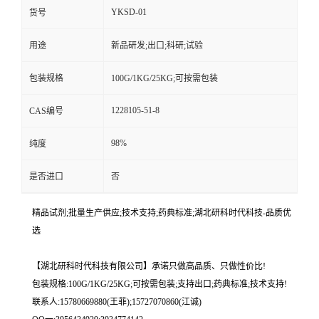
YKSD-01
货号
用途
新品研发;出口;科研;试验
包装规格
100G/1KG/25KG;可按需包装
1228105-51-8
CAS编号
98%
纯度
是否进口
否
精品试剂;批量生产供应;技术支持;药典标准;湖北研科时代科技-品质优
选
【湖北研科时代科技有限公司】承诺只做高品质、只做性价比!
包装规格:100G/1KG/25KG;可按需包装;支持出口;药典标准;技术支持!
联系人:15780669880(王菲);15727070860(江诚)