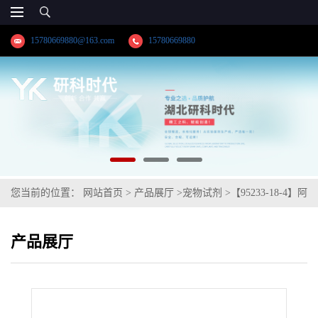
15780669880@163.com
15780669880
您当前的位置：
网站首页
>
产品展厅
>
宠物试剂
>
【95233-18-4】阿
托伐醌；高纯精品试剂系列供应商；纯度≥98.0%；品牌:【湖北研科
产品展厅
时代科技】-“研”无止境;“科”学创新！-业务咨询联系-王菲