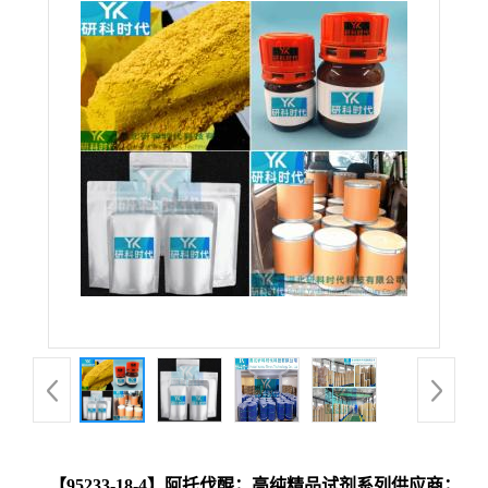
【95233-18-4】阿托伐醌；高纯精品试剂系列供应商；