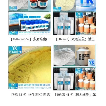
【364622-82-2】多尼培南(一
【58-32-2】双嘧达莫；潘生
水合物)；多立培南一水合物-
丁-精品科研试剂-湖北研科时
精品科研试剂-湖北研科时代
代科技-“研”无止境;“科”学创
科技-“研”无止境;“科”学创
新！支持三方验证；支持定
新！支持三方验证；支持定
制；检测图谱；MSDS等技术
制；检测图谱；MSDS等技术
支持！
支持！
【863-61-6】维生素K2;四烯
【19395-41-6】利太林酸;α-苯
甲萘醌;VK2; MK-4:高纯度
基哌啶基-2-乙酸；含量