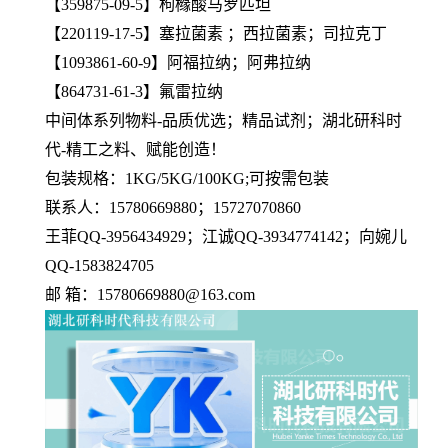
【359875-09-5】枸橼酸马罗匹坦
【220119-17-5】塞拉菌素 ；西拉菌素；司拉克丁
【1093861-60-9】阿福拉纳；阿弗拉纳
【864731-61-3】氟雷拉纳
中间体系列物料-品质优选；精品试剂；湖北研科时
代-精工之料、赋能创造！
包装规格：1KG/5KG/100KG;可按需包装
联系人：15780669880；15727070860
王菲QQ-3956434929；江诚QQ-3934774142；向婉儿
QQ-1583824705
邮 箱：15780669880@163.com