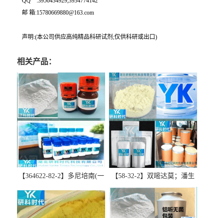
QQ一:3956434929;3934774142
邮 箱:15780669880@163.com
声明:(本公司供应高纯精品科研试剂;仅供科研或出口)
相关产品：
【364622-82-2】多尼培南(一
【58-32-2】双嘧达莫；潘生
水合物)；多立培南一水合物-
丁-精品科研试剂-湖北研科时
精品科研试剂-湖北研科时代
代科技-“研”无止境;“科”学创
科技-“研”无止境;“科”学创
新！支持三方验证；支持定