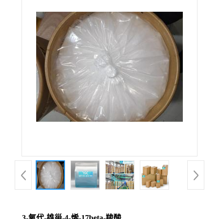
3-氧代-雄甾-4-烯-17beta-羧酸