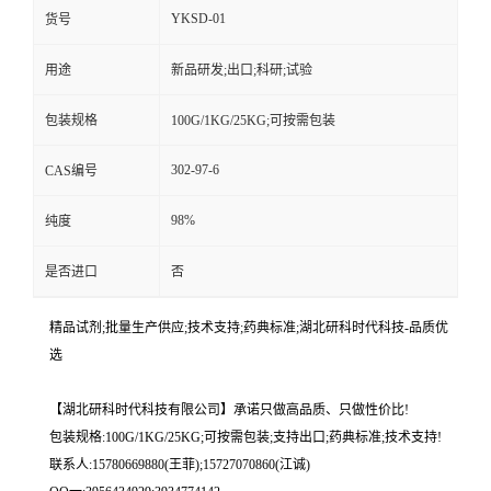
YKSD-01
货号
用途
新品研发;出口;科研;试验
包装规格
100G/1KG/25KG;可按需包装
302-97-6
CAS编号
98%
纯度
是否进口
否
精品试剂;批量生产供应;技术支持;药典标准;湖北研科时代科技-品质优
选
【湖北研科时代科技有限公司】承诺只做高品质、只做性价比!
包装规格:100G/1KG/25KG;可按需包装;支持出口;药典标准;技术支持!
联系人:15780669880(王菲);15727070860(江诚)