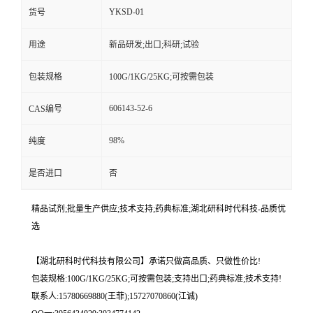
YKSD-01
货号
用途
新品研发;出口;科研;试验
包装规格
100G/1KG/25KG;可按需包装
606143-52-6
CAS编号
98%
纯度
是否进口
否
精品试剂;批量生产供应;技术支持;药典标准;湖北研科时代科技-品质优
选
【湖北研科时代科技有限公司】承诺只做高品质、只做性价比!
包装规格:100G/1KG/25KG;可按需包装;支持出口;药典标准;技术支持!
联系人:15780669880(王菲);15727070860(江诚)