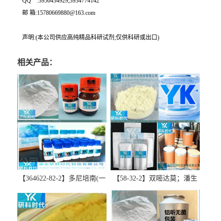
QQ一:3956434929;3934774142
邮 箱:15780669880@163.com
声明:(本公司供应高纯精品科研试剂;仅供科研或出口)
相关产品：
【364622-82-2】多尼培南(一
【58-32-2】双嘧达莫；潘生
水合物)；多立培南一水合物-
丁-精品科研试剂-湖北研科时
精品科研试剂-湖北研科时代
代科技-“研”无止境;“科”学创
科技-“研”无止境;“科”学创
新！支持三方验证；支持定