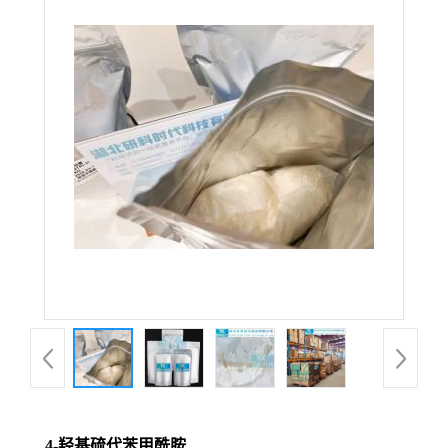
4-羟基硫代苯甲酰胺