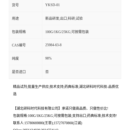
YKSD-01
货号
用途
新品研发;出口;科研;试验
包装规格
100G/1KG/25KG;可按需包装
25984-63-8
CAS编号
98%
纯度
是否进口
否
精品试剂;批量生产供应;技术支持;药典标准;湖北研科时代科技-品质优
选
【湖北研科时代科技有限公司】承诺只做高品质、只做性价比!
包装规格:100G/1KG/25KG;可按需包装;支持出口;药典标准;技术支持!
联系人:15780669880(王菲);15727070860(江诚)