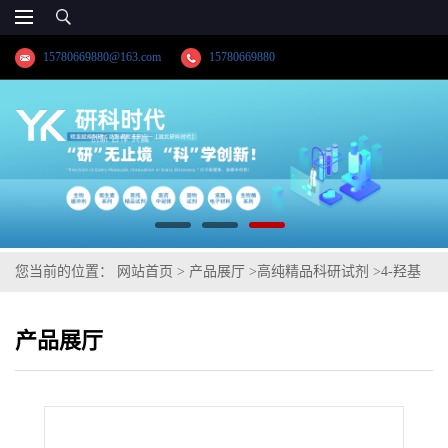
15780669880@163.com
15780669880
您当前的位置：
网站首页
>
产品展厅
>
高纯精品科研试剂
>
4-羟基
硫代苯甲酰胺
产品展厅