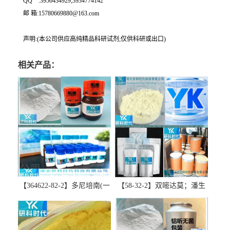
QQ一:3956434929;3934774142
邮 箱:15780669880@163.com
声明:(本公司供应高纯精品科研试剂;仅供科研或出口)
相关产品：
【364622-82-2】多尼培南(一
【58-32-2】双嘧达莫；潘生
水合物)；多立培南一水合物-
丁-精品科研试剂-湖北研科时
精品科研试剂-湖北研科时代
代科技-“研”无止境;“科”学创
科技-“研”无止境;“科”学创
新！支持三方验证；支持定