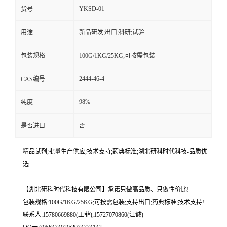
YKSD-01
货号
用途
新品研发;出口;科研;试验
包装规格
100G/1KG/25KG;可按需包装
2444-46-4
CAS编号
98%
纯度
是否进口
否
精品试剂;批量生产供应;技术支持;药典标准;湖北研科时代科技-品质优
选
【湖北研科时代科技有限公司】承诺只做高品质、只做性价比!
包装规格:100G/1KG/25KG;可按需包装;支持出口;药典标准;技术支持!
联系人:15780669880(王菲);15727070860(江诚)