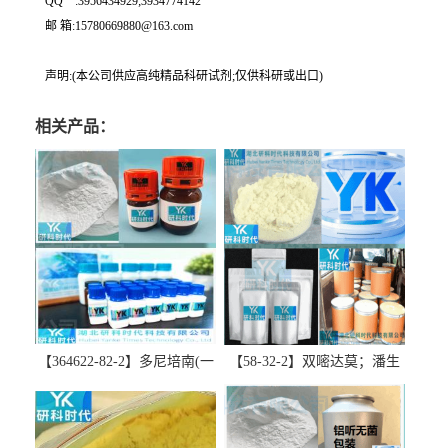
QQ一:3956434929;3934774142
邮 箱:15780669880@163.com
声明:(本公司供应高纯精品科研试剂;仅供科研或出口)
相关产品：
【364622-82-2】多尼培南(一
【58-32-2】双嘧达莫；潘生
水合物)；多立培南一水合物-
丁-精品科研试剂-湖北研科时
精品科研试剂-湖北研科时代
代科技-“研”无止境;“科”学创
科技-“研”无止境;“科”学创
新！支持三方验证；支持定