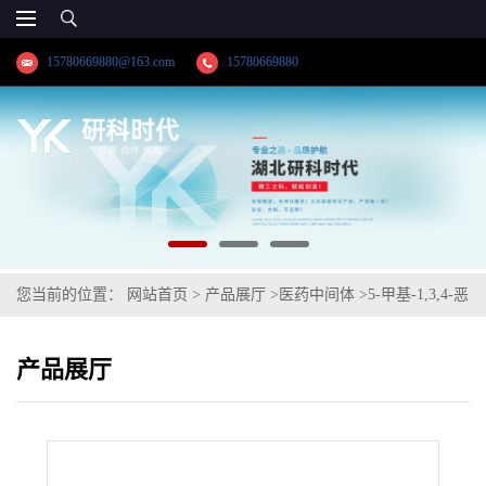
15780669880@163.com
15780669880
您当前的位置：
网站首页
>
产品展厅
>
医药中间体
>
5-甲基-1,3,4-恶
二唑-2-羧酸钾
产品展厅