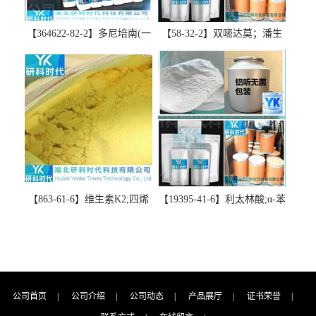
【364622-82-2】多尼培南(一
【58-32-2】双嘧达莫；潘生
水合物)；多立培南一水合物-
丁-精品科研试剂-湖北研科时
精品科研试剂-湖北研科时代
代科技-“研”无止境;“科”学创
科技-“研”无止境;“科”学创
新！支持三方验证；支持定
新！支持三方验证；支持定
制；检测图谱；MSDS等技术
制；检测图谱；MSDS等技术
支持！
支持！
【863-61-6】维生素K2;四烯
【19395-41-6】利太林酸;α-苯
甲萘醌;VK2; MK-4:高纯度
基哌啶基-2-乙酸；含量
≥98%湖北研科时代科技-优势
≥99.0%；湖北研科时代科技-
批量供应商-支持出口-支持三
“研”无止境;“科”学创新！支
方验证 -业务咨询联系-王菲
持三方验证；支持定制；检
测图谱；MSDS等技术支持！
公司首页
|
公司介绍
|
公司动态
|
产品展厅
|
证书荣誉
|