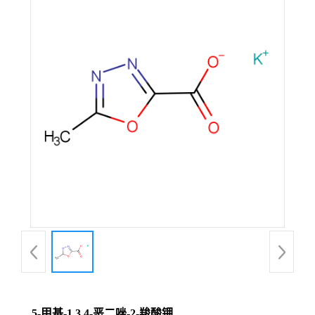
5-甲基-1,3,4-恶二唑-2-羧酸钾