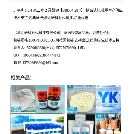
5-甲基-1,3,4-恶二唑-2-羧酸钾【888504-28-7】-精品试剂;批量生产供应;
技术支持;药典标准;湖北研科时代科技-品质优选
【湖北研科时代科技有限公司】承诺只做高品质、只做性价比!
包装规格:100G/1KG/25KG;可按需包装;支持出口;药典标准;技术支持!
联系人:15780669880(王菲);15727070860(江诚)
QQ一:3956434929;3934774142
邮 箱:15780669880@163.com
相关产品：