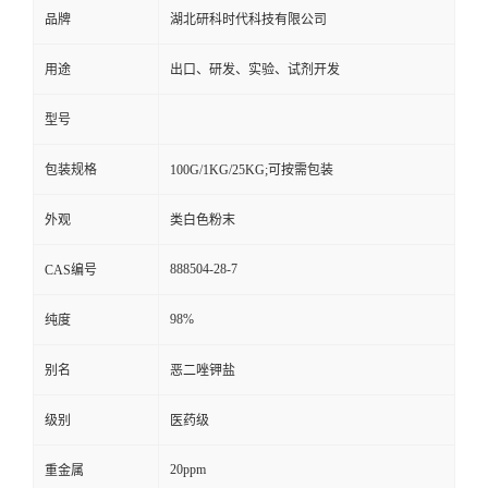
品牌
湖北研科时代科技有限公司
用途
出口、研发、实验、试剂开发
型号
包装规格
100G/1KG/25KG;可按需包装
外观
类白色粉末
888504-28-7
CAS编号
98%
纯度
别名
恶二唑钾盐
级别
医药级
20ppm
重金属