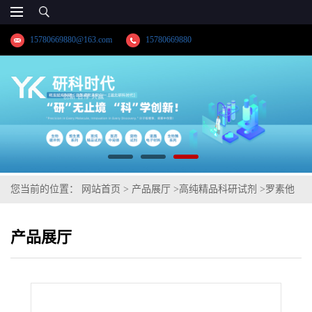
15780669880@163.com
15780669880
您当前的位置：
网站首页
>
产品展厅
>
高纯精品科研试剂
>
罗素他
汀; 罗苏伐他汀; 7-[4-(4-氟苯基)-6-异丙基-2-(甲基-甲磺酰-氨基)-嘧
产品展厅
啶-5-基]-3,5-二羟基庚-6-烯酸