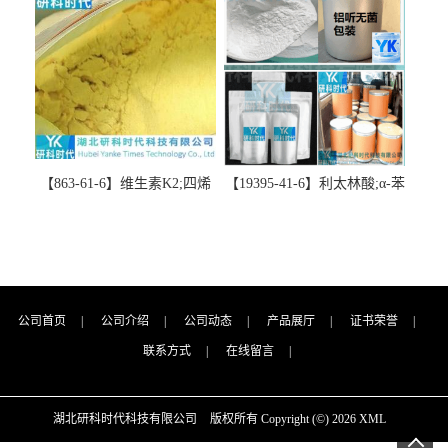
科技-“研”无止境;“科”学创
新！支持三方验证；支持定
新！支持三方验证；支持定
制；检测图谱；MSDS等技术
制；检测图谱；MSDS等技术
支持！
支持！
【863-61-6】维生素K2;四烯
【19395-41-6】利太林酸;α-苯
甲萘醌;VK2; MK-4:高纯度
基哌啶基-2-乙酸；含量
≥98%湖北研科时代科技-优势
≥99.0%；湖北研科时代科技-
批量供应商-支持出口-支持三
“研”无止境;“科”学创新！支
方验证 -业务咨询联系-王菲
持三方验证；支持定制；检
测图谱；MSDS等技术支持！
公司首页
|
公司介绍
|
公司动态
|
产品展厅
|
证书荣誉
|
联系方式
|
在线留言
|
湖北研科时代科技有限公司
版权所有 Copyright (©) 2026
XML