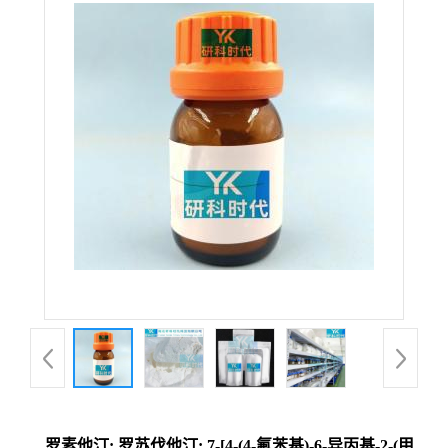
罗素他汀; 罗苏伐他汀; 7-[4-(4-氟苯基)-6-异丙基-2-(甲