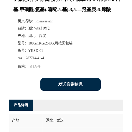
基-甲磺酰-氨基)-嘧啶-5-基]-3,5-二羟基庚-6-烯酸
英文名称：
Rosuvastatin
品牌：
湖北研科时代
产地：
湖北、武汉
型号：
100G/1KG/25KG;可按需包装
货号：
YKSD-01
cas：
287714-41-4
价格：
￥18/件
发送咨询信息
产品详请
产地
湖北、武汉