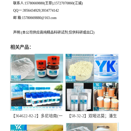
联系人:15780669880(王菲);15727070860(江诚)
QQ一:3956434929;3934774142
邮 箱:15780669880@163.com
声明:(本公司供应高纯精品科研试剂;仅供科研或出口)
相关产品：
【364622-82-2】多尼培南(一
【58-32-2】双嘧达莫；潘生
水合物)；多立培南一水合物-
丁-精品科研试剂-湖北研科时
精品科研试剂-湖北研科时代
代科技-“研”无止境;“科”学创