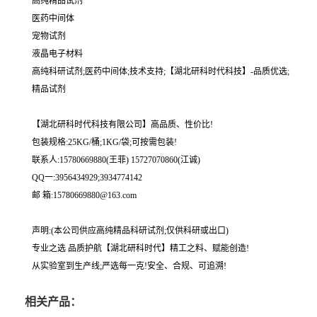
高纯精品试剂
医药中间体
宠物试剂
液晶电子材料
高纯科研试剂;医药中间体;技术支持;【湖北研科时代科技】-品质优选;
精品试剂
【湖北研科时代科技有限公司】高品质、性价比!
包装规格:25KG/桶;1KG/袋;可按需包装!
联系人:15780669880(王菲) 15727070860(江诚)
QQ一:3956434929;3934774142
邮 箱:15780669880@163.com
声明:(本公司供应高纯精品科研试剂;仅供科研或出口)
专业之选 品质护航【湖北研科时代】精工之料、赋能创造!
从实验室到生产线;严选每一克!安全、合规、可追溯!
相关产品：