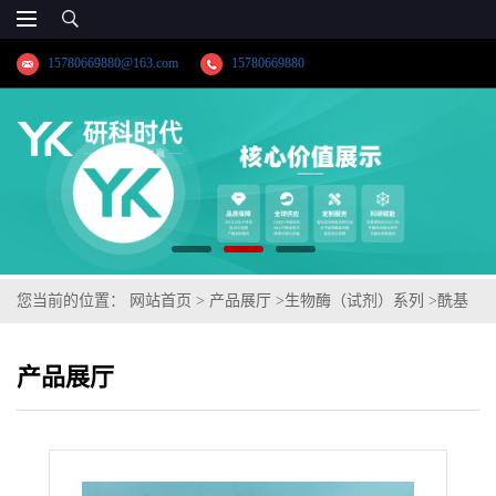
15780669880@163.com
15780669880
您当前的位置：
网站首页
>
产品展厅
>
生物酶（试剂）系列
>
酰基
辅酶A氧化酶
产品展厅