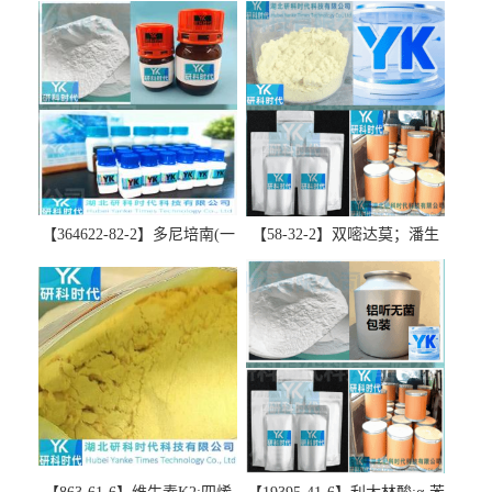
【364622-82-2】多尼培南(一
【58-32-2】双嘧达莫；潘生
水合物)；多立培南一水合物-
丁-精品科研试剂-湖北研科时
精品科研试剂-湖北研科时代
代科技-“研”无止境;“科”学创
科技-“研”无止境;“科”学创
新！支持三方验证；支持定
新！支持三方验证；支持定
制；检测图谱；MSDS等技术
制；检测图谱；MSDS等技术
支持！
支持！