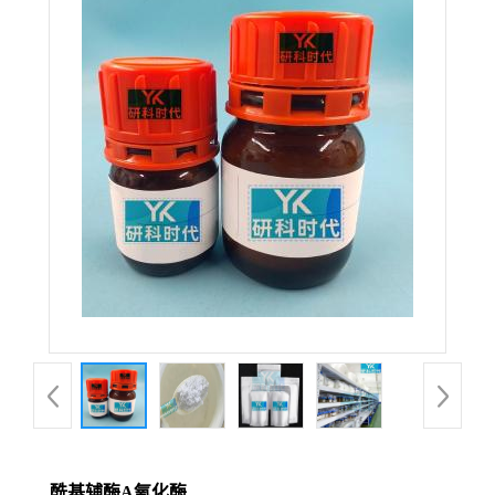
酰基辅酶A氧化酶