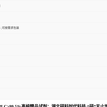
口
0KG ;可按需求包装
HPLC≥99.5%高纯精品试剂；湖北研科时代科技-“研”无