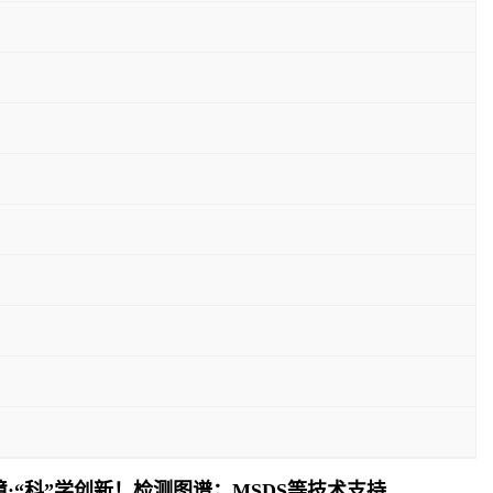
止境;“科”学创新！检测图谱；MSDS等技术支持