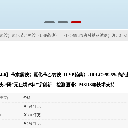
】苄索氯铵；氯化苄乙氧铵（USP药典）-HPLC≥99.5%高纯精品试剂；湖北
-54-0】苄索氯铵；氯化苄乙氧铵（USP药典）-HPLC≥99.5%
技-“研”无止境;“科”学创新！检测图谱；MSDS等技术支持
(千克)
价格
￥
480 /千克
0
￥
350 /千克
￥
280 /千克