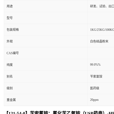
用途
研发、试验、出
型号
包装规格
1KG/25KG/10
外观
白色结晶粉末
CAS编号
99.0%%
纯度
别名
苄索氯铵
级别
医药级
20ppm
重金属
【121-54-0】苄索氯铵；氯化苄乙氧铵（USP药典）-