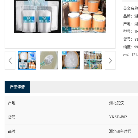
英文名称
品牌：
湖
产地：
湖
型号：
1
货号：
Y
纯度：
9
cas：
121
产品详请
产地
湖北武汉
YKSD-B02
货号
品牌
湖北研科时代