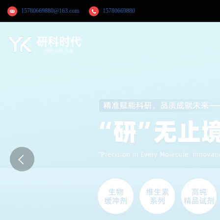
15780669880@163.com
15780669880