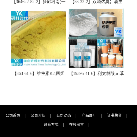
【364622-82-2】多尼培南(一
【58-32-2】双嘧达莫；潘生
水合物)；多立培南一水合物-
丁-精品科研试剂-湖北研科时
精品科研试剂-湖北研科时代
代科技-“研”无止境;“科”学创
科技-“研”无止境;“科”学创
新！支持三方验证；支持定
新！支持三方验证；支持定
制；检测图谱；MSDS等技术
制；检测图谱；MSDS等技术
支持！
支持！
【863-61-6】维生素K2;四烯
【19395-41-6】利太林酸;α-苯
甲萘醌;VK2; MK-4:高纯度
基哌啶基-2-乙酸；含量
≥98%湖北研科时代科技-优势
≥99.0%；湖北研科时代科技-
批量供应商-支持出口-支持三
“研”无止境;“科”学创新！支
方验证 -业务咨询联系-王菲
持三方验证；支持定制；检
测图谱；MSDS等技术支持！
公司首页
|
公司介绍
|
公司动态
|
产品展厅
|
证书荣誉
|
联系方式
|
在线留言
|