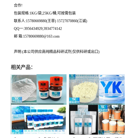
合作!
包装规格:1KG/袋;25KG/桶;可按需包装
联系人:15780669880(王菲) 15727070860(江诚)
QQ一:3956434929;3934774142
邮 箱:15780669880@163.com
声明:(本公司供应高纯精品科研试剂;仅供科研或出口)
相关产品：