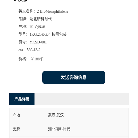
英文名称：
2-BroMonaphthalene
品牌：
湖北研科时代
产地：
武汉;武汉
型号：
1KG;25KG;可按需包装
货号：
YKSD-001
cas：
580-13-2
价格：
￥188/件
发送咨询信息
产品详请
产地
武汉;武汉
品牌
湖北研科时代