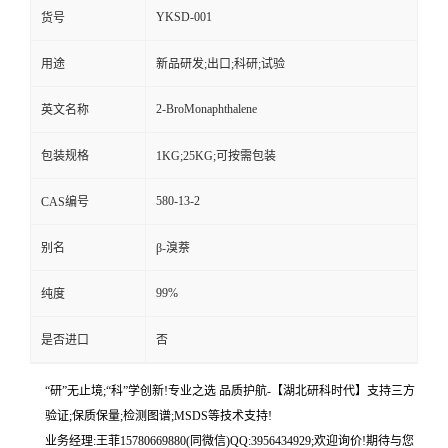
YKSD-001
货号
用途
新品研发;出口;科研;试验
2-BroMonaphthalene
英文名称
包装规格
1KG;25KG;可按需包装
580-13-2
CAS编号
别名
β-溴萘
99%
纯度
是否进口
否
“研”无止境;“科”学创新!专业之选 品质护航-【湖北研科时代】支持三方
验证;保质保量;检测图谱;MSDS等技术支持!
业务经理:王菲15780669880(同微信)QQ:3956434929;欢迎询价!期待与您