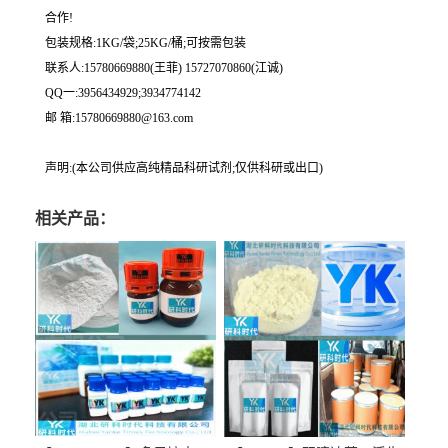
合作!
包装规格:1KG/袋;25KG/桶;可按需包装
联系人:15780669880(王菲) 15727070860(江诚)
QQ一:3956434929;3934774142
邮 箱:15780669880@163.com
声明:(本公司供应高纯精品科研试剂;仅供科研或出口)
相关产品：