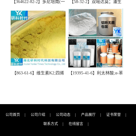
【364622-82-2】多尼培南(一
【58-32-2】双嘧达莫；潘生
水合物)；多立培南一水合物-
丁-精品科研试剂-湖北研科时
精品科研试剂-湖北研科时代
代科技-“研”无止境;“科”学创
科技-“研”无止境;“科”学创
新！支持三方验证；支持定
新！支持三方验证；支持定
制；检测图谱；MSDS等技术
制；检测图谱；MSDS等技术
支持！
支持！
【863-61-6】维生素K2;四烯
【19395-41-6】利太林酸;α-苯
甲萘醌;VK2; MK-4:高纯度
基哌啶基-2-乙酸；含量
≥98%湖北研科时代科技-优势
≥99.0%；湖北研科时代科技-
批量供应商-支持出口-支持三
“研”无止境;“科”学创新！支
方验证 -业务咨询联系-王菲
持三方验证；支持定制；检
测图谱；MSDS等技术支持！
公司首页
|
公司介绍
|
公司动态
|
产品展厅
|
证书荣誉
|
联系方式
|
在线留言
|