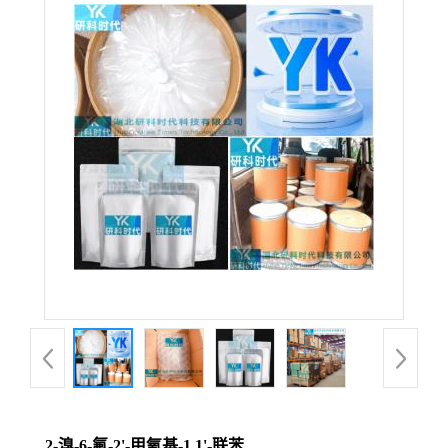
2-溴-6-氟-2'-甲氧基-1,1'-联苯