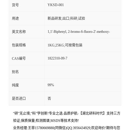
YKSD-001
货号
用途
新品研发;出口;科研;试验
1,1'-Biphenyl, 2-bromo-6-fluoro-2'-methoxy-
英文名称
包装规格
1KG;25KG;可按需包装
1822310-09-7
CAS编号
别名
99%
纯度
是否进口
否
“研”无止境;“科”学创新!专业之选 品质护航-【湖北研科时代】支持三方
验证;保质保量;检测图谱;MSDS等技术支持!
业务经理:王菲15780669880(同微信)QQ:3956434929;欢迎询价!期待与您