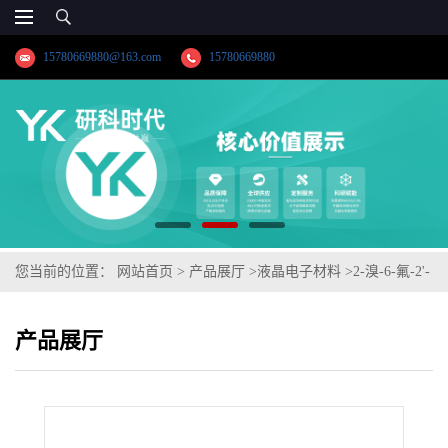
15780669880@163.com
15780669880
您当前的位置：
网站首页
>
产品展厅
>
液晶电子材料
>
2-溴-6-氟-2'-
甲氧基-1,1'-联苯
产品展厅