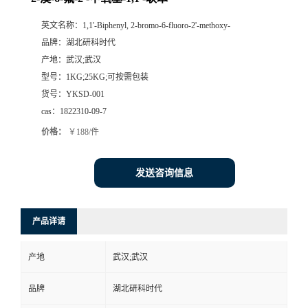
英文名称：
1,1'-Biphenyl, 2-bromo-6-fluoro-2'-methoxy-
品牌：
湖北研科时代
产地：
武汉;武汉
型号：
1KG;25KG;可按需包装
货号：
YKSD-001
cas：
1822310-09-7
价格：
￥188/件
发送咨询信息
产品详请
产地
武汉;武汉
品牌
湖北研科时代