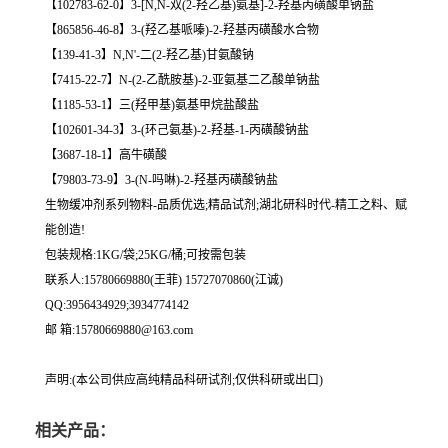
【102783-62-0】3-[N,N-双(2-羟乙基)氨基]-2-羟基丙磺酸单钠盐
【865856-46-8】3-(羟乙基哌嗪)-2-羟基丙磺酸水合物
【139-41-3】N,N'-二(2-羟乙基)甘氨酸钠
【7415-22-7】N-(2-乙酰胺基)-2-亚氨基二乙酸单钠盐
【1185-53-1】三(羟甲基)氨基甲烷盐酸盐
【102601-34-3】3-(环己氨基)-2-羟基-1-丙磺酸钠盐
【3687-18-1】高牛磺酸
【79803-73-9】3-(N-吗啉)-2-羟基丙磺酸钠盐
生物缓冲剂系列物料-品质优选;精品试剂;湖北研科时代-精工之料、赋
能创造!
包装规格:1KG/袋;25KG/桶;可按需包装
联系人:15780669880(王菲) 15727070860(江诚)
QQ:3956434929;3934774142
邮 箱:15780669880@163.com
声明:(本公司供应高纯精品科研试剂;仅供科研或出口)
相关产品：