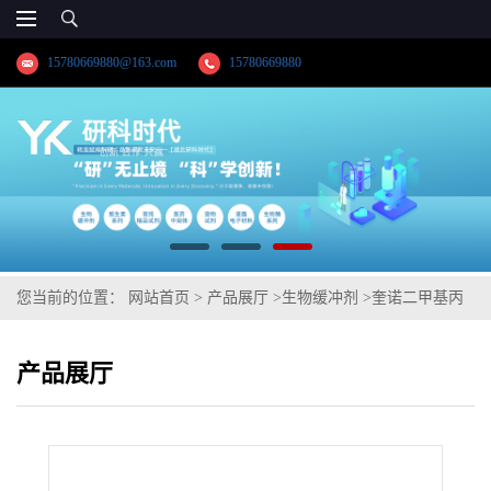
15780669880@163.com
15780669880
您当前的位置：
网站首页
>
产品展厅
>
生物缓冲剂
>
奎诺二甲基丙
烯酯钠
产品展厅