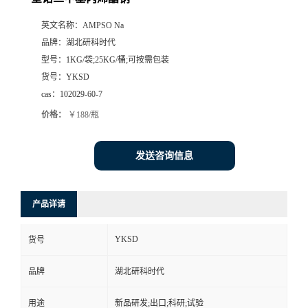
英文名称：
AMPSO Na
品牌：
湖北研科时代
型号：
1KG/袋;25KG/桶;可按需包装
货号：
YKSD
cas：
102029-60-7
价格：
￥188/瓶
发送咨询信息
产品详请
YKSD
货号
品牌
湖北研科时代
用途
新品研发;出口;科研;试验