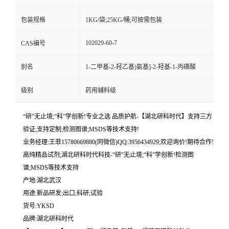
包装规格
1KG/袋;25KG/桶;可按需包装
102029-60-7
CAS编号
别名
1-二甲基-2-羟乙基)氨基]-2-羟基-1-丙磺酸
级别
药用辅料级
“研”无止境;“科”学创新!专业之选 品质护航-【湖北研科时代】支持三方
验证;支持定制;检测图谱;MSDS等技术支持!
业务经理:王菲15780669880(同微信)QQ:3956434929;欢迎询价!期待合作!
高纯精品试剂;湖北研科时代科技-“研”无止境;“科”学创新!检测图
谱;MSDS等技术支持
产地:湖北武汉
用途:新品研发;出口;科研;试验
货号:YKSD
品牌:湖北研科时代