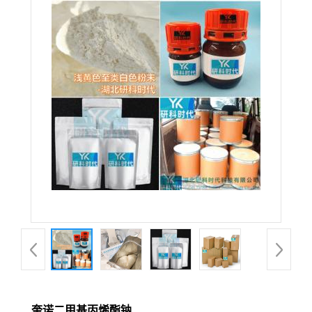
奎诺二甲基丙烯酯钠