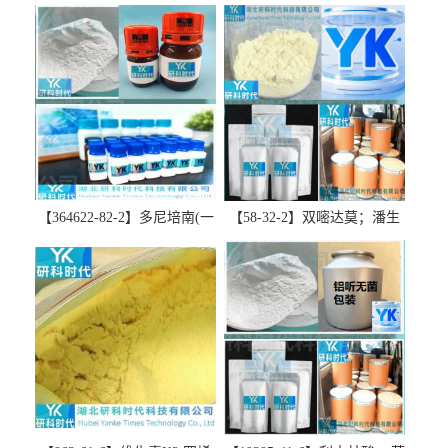
【364622-82-2】多尼培南(一
【58-32-2】双嘧达莫；潘生
水合物)；多立培南一水合物-
丁-精品科研试剂-湖北研科时
精品科研试剂-湖北研科时代
代科技-“研”无止境;“科”学创
科技-“研”无止境;“科”学创
新！支持三方验证；支持定
新！支持三方验证；支持定
制；检测图谱；MSDS等技术
制；检测图谱；MSDS等技术
支持！
支持！