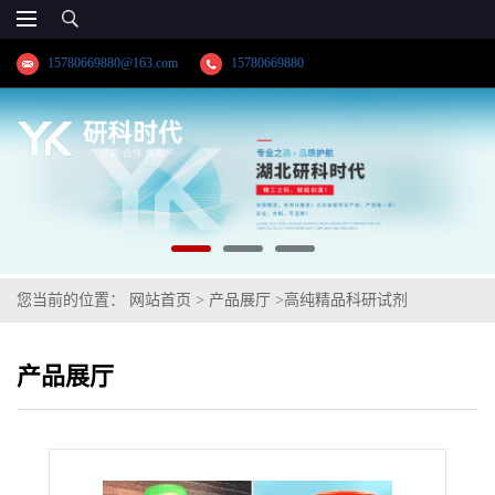
15780669880@163.com
15780669880
您当前的位置：
网站首页
>
产品展厅
>
高纯精品科研试剂
>
【120788-07-0】硫培南；舒仑培南；纯度≥98.0%高纯精品试剂；
产品展厅
湖北研科时代科技-“研”无止境;“科”学创新！检测图谱；MSDS等技
术支持