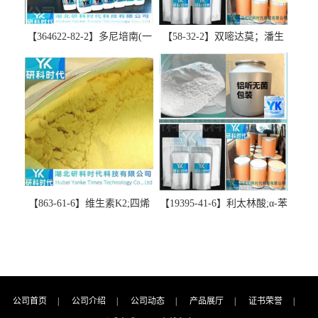
【364622-82-2】多尼培南(一
【58-32-2】双嘧达莫；潘生
水合物)；多立培南一水合物-
丁-精品科研试剂-湖北研科时
精品科研试剂-湖北研科时代
代科技-“研”无止境;“科”学创
科技-“研”无止境;“科”学创
新！支持三方验证；支持定
新！支持三方验证；支持定
制；检测图谱；MSDS等技术
制；检测图谱；MSDS等技术
支持！
支持！
【863-61-6】维生素K2;四烯
【19395-41-6】利太林酸;α-苯
甲萘醌;VK2; MK-4:高纯度
基哌啶基-2-乙酸；含量
≥98%湖北研科时代科技-优势
≥99.0%；湖北研科时代科技-
批量供应商-支持出口-支持三
“研”无止境;“科”学创新！支
方验证 -业务咨询联系-王菲
持三方验证；支持定制；检
测图谱；MSDS等技术支持！
公司首页
|
公司介绍
|
公司动态
|
产品展厅
|
证书荣誉
|