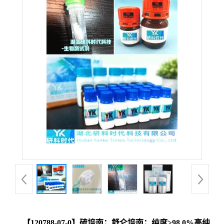
【120788-07-0】硫培南；舒仑培南；纯度≥98.0%高纯