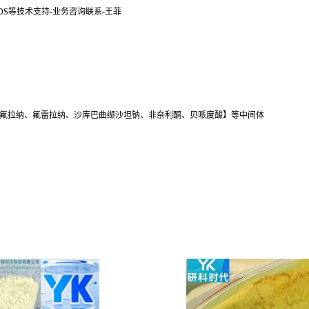
SDS等技术支持-业务咨询联系-王菲
氟拉纳、氟雷拉纳、沙库巴曲缬沙坦钠、非奈利酮、贝哌度酸】等中间体