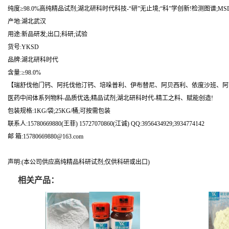
纯度≥98.0%高纯精品试剂;湖北研科时代科技-“研”无止境;“科”学创新!检测图谱;M
产地:湖北武汉
用途:新品研发;出口;科研;试验
货号:YKSD
品牌:湖北研科时代
含量:≥98.0%
【瑞舒伐他门钙、阿托伐他汀钙、培哚普利、伊布替尼、阿贝西利、依度沙班、阿
医药中间体系列物料-品质优选;精品试剂;湖北研科时代-精工之料、赋能创造!
包装规格:1KG/袋;25KG/桶;可按需包装
联系人:15780669880(王菲) 15727070860(江诚) QQ:3956434929;3934774142
邮 箱:15780669880@163.com
声明:(本公司供应高纯精品科研试剂;仅供科研或出口)
相关产品：