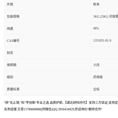
外观
粉末
包装规格
1KG;25KG;可
98%
纯度
1351951-81-9
CAS编号
别名
保质期
35月
级别
药用级
质量标准
企标
“研”无止境;“科”学创新!专业之选 品质护航-【湖北研科时代】支持三方验证;支持定
业务经理:王菲15780669880(同微信)QQ:3956434929;欢迎询价!期待合作!