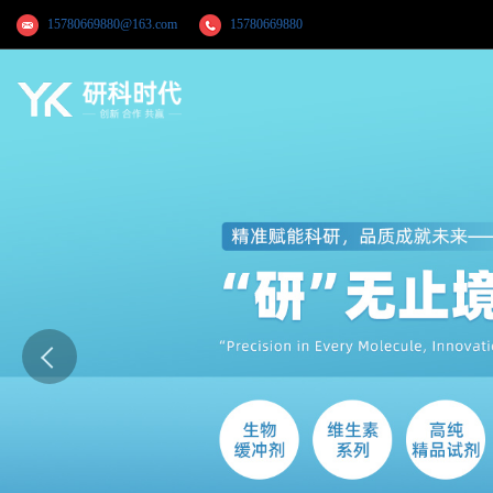
15780669880@163.com
15780669880