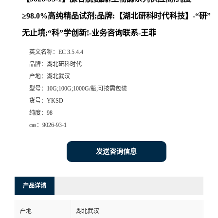
≥98.0%高纯精品试剂;品牌:【湖北研科时代科技】-“研”
无止境;“科”学创新!-业务咨询联系-王菲
英文名称：
EC 3.5.4.4
品牌：
湖北研科时代
产地：
湖北武汉
型号：
10G;100G;1000G/瓶;可按需包装
货号：
YKSD
纯度：
98
cas：
9026-93-1
发送咨询信息
产品详请
产地
湖北武汉