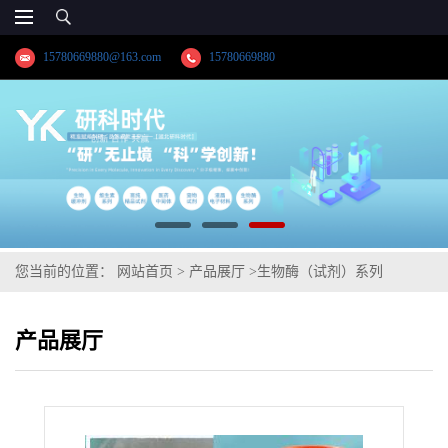
15780669880@163.com
15780669880
您当前的位置：
网站首页
>
产品展厅
>
生物酶（试剂）系列
>
【9026-93-1】腺苷脱氨酶;生物酶系列供应商;纯度≥98.0%高纯精品
产品展厅
试剂;品牌:【湖北研科时代科技】-“研”无止境;“科”学创新!-业务咨询
联系-王菲