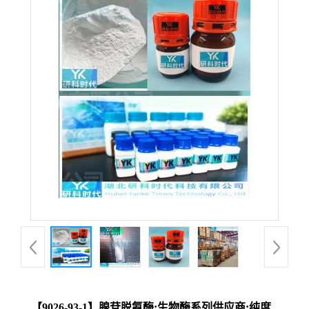
【9026-93-1】腺苷脱氨酶;生物酶系列供应商;纯度