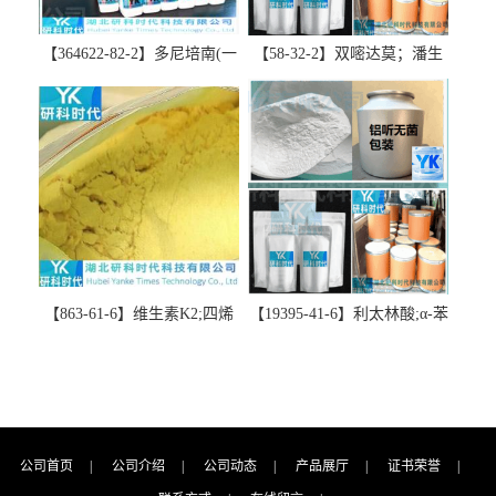
【364622-82-2】多尼培南(一
【58-32-2】双嘧达莫；潘生
水合物)；多立培南一水合物-
丁-精品科研试剂-湖北研科时
精品科研试剂-湖北研科时代
代科技-“研”无止境;“科”学创
科技-“研”无止境;“科”学创
新！支持三方验证；支持定
新！支持三方验证；支持定
制；检测图谱；MSDS等技术
制；检测图谱；MSDS等技术
支持！
支持！
【863-61-6】维生素K2;四烯
【19395-41-6】利太林酸;α-苯
甲萘醌;VK2; MK-4:高纯度
基哌啶基-2-乙酸；含量
≥98%湖北研科时代科技-优势
≥99.0%；湖北研科时代科技-
批量供应商-支持出口-支持三
“研”无止境;“科”学创新！支
方验证 -业务咨询联系-王菲
持三方验证；支持定制；检
测图谱；MSDS等技术支持！
公司首页
|
公司介绍
|
公司动态
|
产品展厅
|
证书荣誉
|