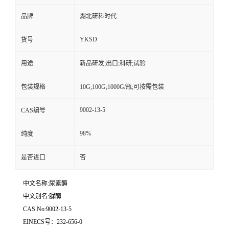
品牌
湖北研科时代
YKSD
货号
用途
新品研发;出口;科研;试验
包装规格
10G;100G;1000G/瓶;可按需包装
9002-13-5
CAS编号
98%
纯度
是否进口
否
中文名称:尿素酶
中文别名:脲酶
CAS No:9002-13-5
EINECS号：232-656-0