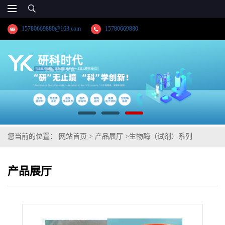
15780669880@163.com
15780669880
您当前的位置：
网站首页
>
产品展厅
>
生物酶（试剂）系列
>
【9002-13-5】尿素酶;生物酶系列供应商;纯度≥98.0%高纯精品试剂;
产品展厅
品牌:【湖北研科时代科技】-“研”无止境;“科”学创新!-业务咨询联系-
王菲