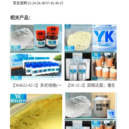
安全说明:22-24-26-36/37-45-36-23
相关产品：
【364622-82-2】多尼培南(一
【58-32-2】双嘧达莫；潘生
水合物)；多立培南一水合物-
丁-精品科研试剂-湖北研科时
精品科研试剂-湖北研科时代
代科技-“研”无止境;“科”学创
科技-“研”无止境;“科”学创
新！支持三方验证；支持定
新！支持三方验证；支持定
制；检测图谱；MSDS等技术
制；检测图谱；MSDS等技术
支持！
支持！