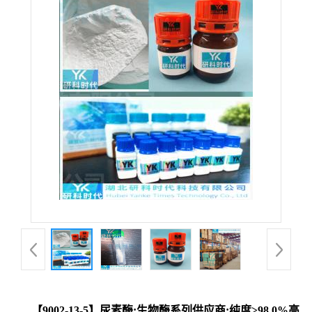
【9002-13-5】尿素酶;生物酶系列供应商;纯度≥98.0%高