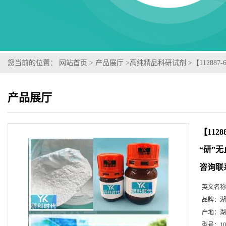
您当前的位置：
网站首页
>
产品展厅
>
高纯精品科研试剂
>
【1128
MSDS等技术支持！-业务咨询联系-王菲
产品展厅
【112
“研”
咨询联
英文名称
品牌：
湖
产地：
湖
型号：
1