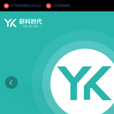
15780669880@163.com
15780669880