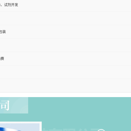
验、试剂开发
需包装
曲赛