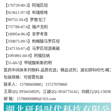
【170729-80-3】阿瑞匹坦
【913611-97-9】布瑞哌唑
【99755-59-6】罗替戈汀
【737789-87-6】瑞卢戈利
【189954-96-9】非罗考昔
【359875-09-5】枸橼酸马罗匹坦
【147116-67-4】马罗匹坦游离碱
【1093861-60-9】阿福拉纳
【51-60-5】甲硫酸新斯的明
医药中间体系列物料-品质优选；精品试剂；湖北研科时代-精
包装规格：可按需包装
联系人：15780669880；15727070860
王菲QQ-3956434929；江诚QQ-3934774142；向婉儿QQ-158382
邮 箱：15780669880@163.com