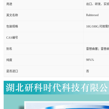
用途
出口、研发、实
Raltitrexed
英文名称
包装规格
10G/100G;可按
CAS编号
别名
雷替曲塞；雷替
98%%
纯度
是否进口
否