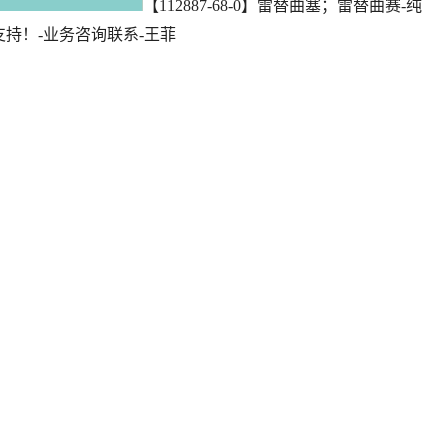
【112887-68-0】雷替曲塞；雷替曲赛-纯
支持！-业务咨询联系-王菲