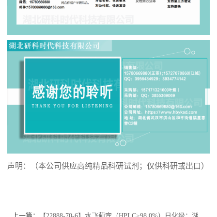
声明：（本公司供应高纯精品科研试剂；仅供科研或出口）
上一篇：
【22888-70-6】水飞蓟宾（HPLC≥98.0%）日化级；湖