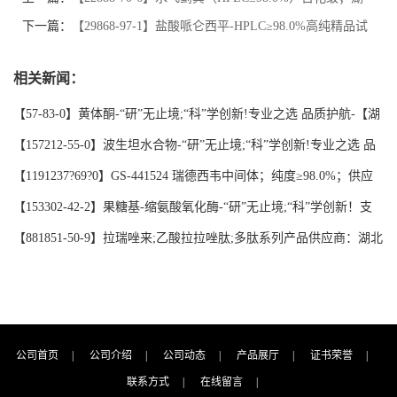
北研科时代科技-“研”无止境;“科”学创新！检测图谱；MSDS等技
下一篇：
【29868-97-1】盐酸哌仑西平-HPLC≥98.0%高纯精品试
术支持
剂；湖北研科时代科技-“研”无止境;“科”学创新！检测图谱；
相关新闻：
MSDS等技术支持
【57-83-0】黄体酮-“研”无止境;“科”学创新!专业之选 品质护航-【湖
北研科时代】支持三方验证；支持定制；检测图谱；MSDS等技术支
【157212-55-0】波生坦水合物-“研”无止境;“科”学创新!专业之选 品
持！
质护航-【湖北研科时代】支持三方验证；支持定制；检测图谱；
【1191237?69?0】GS-441524 瑞德西韦中间体；纯度≥98.0%；供应
MSDS等技术支持！
商品牌:【湖北研科时代科技】-“研”无止境;“科”学创新！支持三方验
【153302-42-2】果糖基-缩氨酸氧化酶-“研”无止境;“科”学创新！支
证；支持定制；检测图谱；MSDS等技术支持！-业务咨询联系-王菲
持三方验证；支持定制；MSDS等技术支持！
【881851-50-9】拉瑞唑来;乙酸拉拉唑肽;多肽系列产品供应商：湖北
研科时代科技-“研”无止境;“科”学创新！支持三方验证；支持定制；
MSDS等技术支持！-业务咨询联系-王菲
公司首页
|
公司介绍
|
公司动态
|
产品展厅
|
证书荣誉
|
联系方式
|
在线留言
|