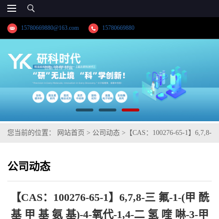
15780669880@163.com
15780669880
您当前的位置：
网站首页
>
公司动态
>
【CAS：100276-65-1】6,7,8-
三 氟-1-(甲 酰 基 甲 基 氨 基)-4-氧代-1,4-二 氢 喹 啉-3-甲 酸 乙
公司动态
酯；马波沙星中间体-HPLC≥98.0%高纯精品试剂；湖北研科时代科
技-“研”无止境;“科”学创新！检测图谱；MSDS等技术支持
【CAS：100276-65-1】6,7,8-三 氟-1-(甲 酰
基 甲 基 氨 基)-4-氧代-1,4-二 氢 喹 啉-3-甲