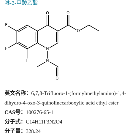
啉-3-甲酸乙酯
英文名称：
6,7,8-Trifluoro-1-(formylmethylamino)-1,4-
dihydro-4-oxo-3-quinolinecarboxylic acid ethyl ester
CAS号：
100276-65-1
分子式：
C14H11F3N2O4
分子量：
328.24