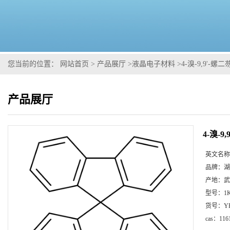
您当前的位置：
网站首页
>
产品展厅
>
液晶电子材料
>
4-溴-9,9'-螺二
产品展厅
4-溴-9
英文名称
品牌：
湖
产地：
武
型号：
1
货号：
Y
cas：
116