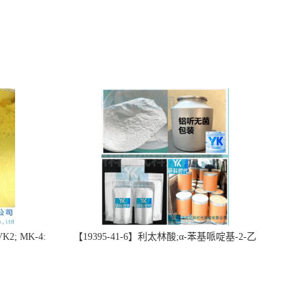
2; MK-4:
【19395-41-6】利太林酸;α-苯基哌啶基-2-乙
势批量供应
酸；含量≥99.0%；湖北研科时代科技-“研”无止
询联系-王菲
境;“科”学创新！支持三方验证；支持定制；检
测图谱；MSDS等技术支持！