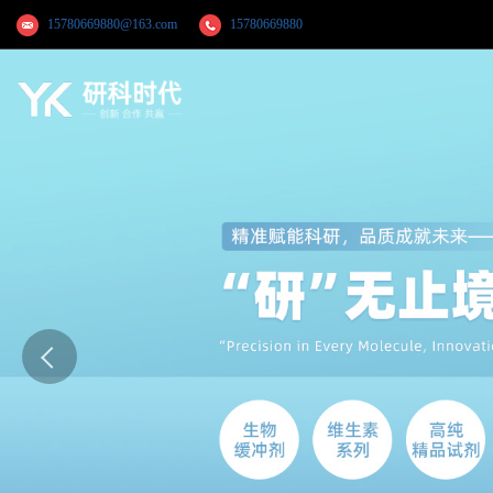
15780669880@163.com
15780669880