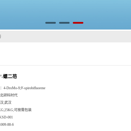
芴
,9'-螺二芴
：
4-DroMo-9,9'-spirobifluorene
北研科时代
汉;武汉
KG;25KG;可按需包装
KSD-001
1009-88-6