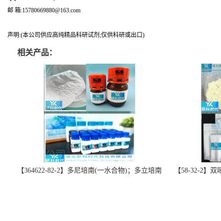
邮 箱:15780669880@163.com
声明:(本公司供应高纯精品科研试剂;仅供科研或出口)
相关产品：
【364622-82-2】多尼培南(一水合物)；多立培南
【58-32-2
一水合物-精品科研试剂-湖北研科时代科技-“研”
北研科时代科技
无止境;“科”学创新！支持三方验证；支持定
三方验证；支持
制；检测图谱；MSDS等技术支持！