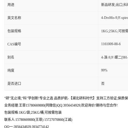
用途
新品研发;出口;科
4-DroMo-9,9'-spiro
英文名称
包装规格
1KG;25KG;可
1161009-88-6
CAS编号
别名
4-溴-9,9'-螺二[9H
99%
纯度
是否进口
否
“研”无止境;“科”学创新!专业之选 品质护航-【湖北研科时代】支持三方验证;保质保
业务经理:王菲15780669880(同微信)QQ:3956434929;欢迎询价!期待与您合作!
包装规格:1KG/袋;25KG/桶;可按需包装
联系人:15780669880(王菲) 15727070860(江诚)
QQ一:3956434929;3934774142