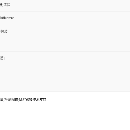
研;试验
bifluorene
按需包装
-芴]
量;检测图谱;MSDS等技术支持!