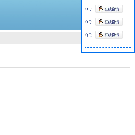
Q Q：
Q Q：
Q Q：