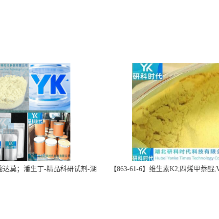
】双嘧达莫；潘生丁-精品科研试剂-湖
【863-61-6】维生素K2;四烯甲萘醌;VK
-“研”无止境;“科”学创新！支持
高纯度≥98%湖北研科时代科技-优
定制；检测图谱；MSDS等技术
商-支持出口-支持三方验证 -业务咨
支持！