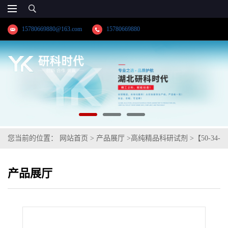
15780669880@163.com
15780669880
您当前的位置：
网站首页
>
产品展厅
>
高纯精品科研试剂
>
【50-34-
0】溴丙胺太林；普鲁苯辛；(2-羟乙基)二异丙基甲基溴化铵咕吨-9-
产品展厅
羧酸酯；纯度≥98.0%高纯精品试剂；湖北研科时代科技-“研”无止境;
“科”学创新！检测图谱；MSDS等技术支持