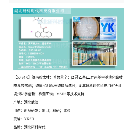
【50-34-0】溴丙胺太林；普鲁苯辛；(2-羟乙基)二异丙基甲基溴化铵咕
吨-9-羧酸酯；纯度≥98.0%高纯精品试剂；湖北研科时代科技-“研”无止
境;“科”学创新！检测图谱；MSDS等技术支持
产地：湖北武汉
用途：新品研发；出口；科研；试验
货号：YKSD
品牌：湖北研科时代