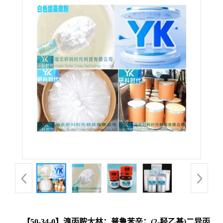
【50-34-0】溴丙胺太林；普鲁苯辛；(2-羟乙基)二异丙