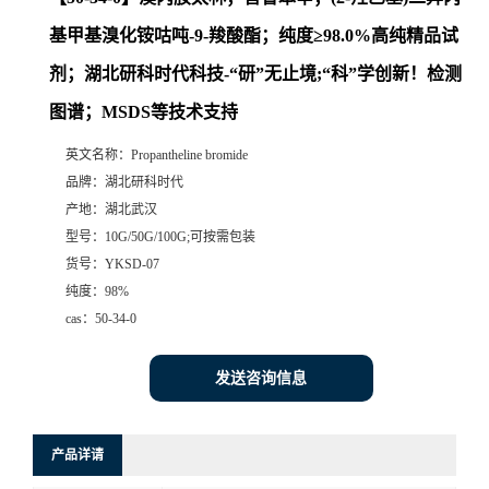
基甲基溴化铵咕吨-9-羧酸酯；纯度≥98.0%高纯精品试
剂；湖北研科时代科技-“研”无止境;“科”学创新！检测
图谱；MSDS等技术支持
英文名称：
Propantheline bromide
品牌：
湖北研科时代
产地：
湖北武汉
型号：
10G/50G/100G;可按需包装
货号：
YKSD-07
纯度：
98%
cas：
50-34-0
发送咨询信息
产品详请