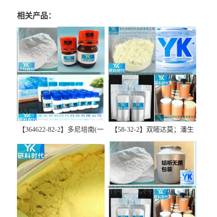
相关产品：
【364622-82-2】多尼培南(一
【58-32-2】双嘧达莫；潘生
水合物)；多立培南一水合物-
丁-精品科研试剂-湖北研科时
精品科研试剂-湖北研科时代
代科技-“研”无止境;“科”学创
科技-“研”无止境;“科”学创
新！支持三方验证；支持定
新！支持三方验证；支持定
制；检测图谱；MSDS等技术
制；检测图谱；MSDS等技术
支持！
支持！