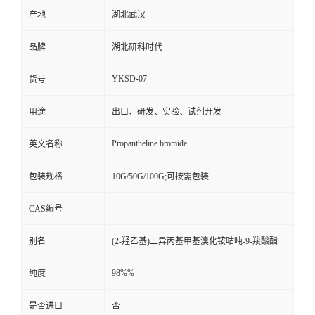
产地
湖北武汉
品牌
湖北研科时代
YKSD-07
货号
用途
出口、研发、实验、试剂开发
Propantheline bromide
英文名称
包装规格
10G/50G/100G;可按需包装
CAS编号
别名
(2-羟乙基)二异丙基甲基溴化铵咕吨-9-羧酸酯
98%%
纯度
是否进口
否