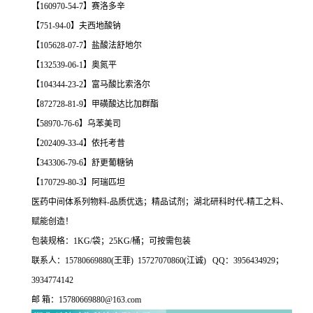
【160970-54-7】赛洛多辛
【751-94-0】夫西地酸钠
【105628-07-7】盐酸法舒地尔
【132539-06-1】奥氮平
【104344-23-2】富马酸比索洛尔
【872728-81-9】甲磺酸达比加群酯
【58970-76-6】乌苯美司
【202409-33-4】依托考昔
【343306-79-6】舒更葡糖钠
【170729-80-3】阿瑞匹坦
医药中间体系列物料-品质优选；精品试剂；湖北研科时代-精工之料、
赋能创造！
包装规格：1KG/袋；25KG/桶；可按需包装
联系人：15780669880(王菲) 15727070860(江诚) QQ：3956434929；
3934774142
邮 箱：15780669880@163.com