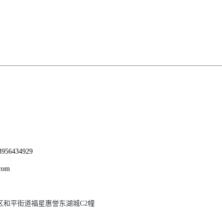
956434929
com
区和平街道福星惠誉东湖城C2幢