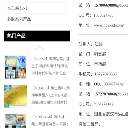
邮
箱：
15780669880@163.
香兰素系列
QQ
号：
1583824705
多肽系列产品
地
址：
www.hbyksd.com/
【364622-82-2】多尼培南
热门产品
(一水合物)；多立培南一
联系人：
江诚
水合物-精品科研试剂-湖
北研科时代科技-“研”无止
部
门：
销售部
境;“科”学创新！支持三方
【58-32-2】双嘧达莫；潘
职
位：
市场部
验证；支持定制；检测图
生丁-精品科研试剂-湖北
谱；MSDS等技术支持！
研科时代科技-“研”无止
手机号：
15727070860
境;“科”学创新！支持三方
电
话：
QQ：3934774142
验证；支持定制；检测图
【863-61-6】维生素K2;四
邮
箱：
15727070860@163.
谱；MSDS等技术支持！
烯甲萘醌;VK2; MK-4:高
纯度≥98%湖北研科时代
QQ
号：
3934774142
科技-优势批量供应商-支
地
址：
湖北省武汉市洪山
持出口-支持三方验证 -业
【19395-41-6】利太林
务咨询联系-王菲
微信二维码：
酸;α-苯基哌啶基-2-乙酸；