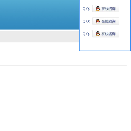
Q Q：
Q Q：
Q Q：