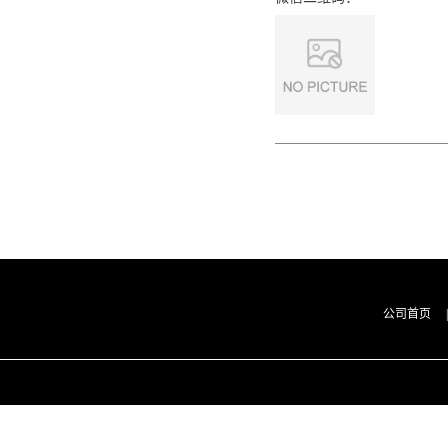
技】-“研”无止境;“科”学创
【133-89-1】UDP-葡萄
新!-业务咨询联系-王菲
糖；纯度≥98.0%高纯精品
试剂；湖北研科时代科
技-“研”无止境;“科”学创
新！检测图谱；MSDS等
【32986-56-4】妥布霉
技术支持-业务咨询联系-
素；妥布霉素碱；纯度
王菲
≥98.0%高纯精品试剂；湖
北研科时代科技-“研”无止
境;“科”学创新！检测图
谱；MSDS等技术支持-业
务咨询联系-王菲
公司首页
|