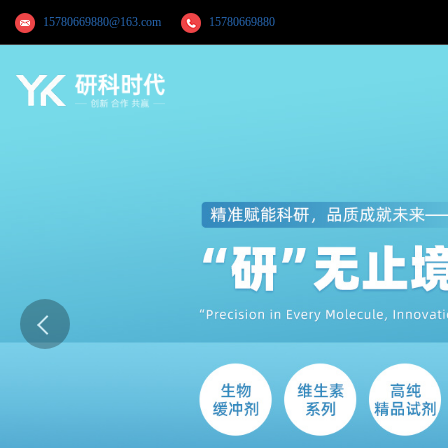
15780669880@163.com
15780669880