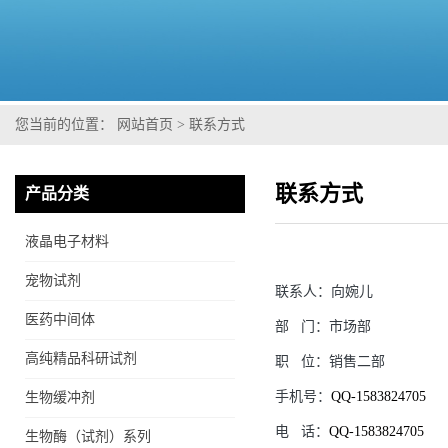
您当前的位置：
网站首页
>
联系方式
联系方式
产品分类
液晶电子材料
宠物试剂
联系人：
向婉儿
医药中间体
部
门：
市场部
高纯精品科研试剂
职
位：
销售二部
手机号：
QQ-1583824705
生物缓冲剂
电
话：
QQ-1583824705
生物酶（试剂）系列