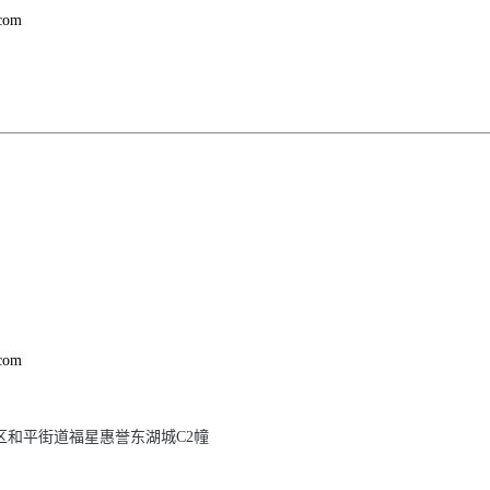
com
com
区和平街道福星惠誉东湖城C2幢