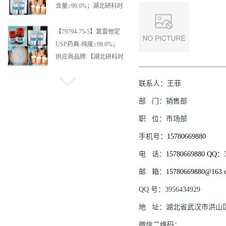
含量≥99.0%；湖北研科时
代科技-“研”无止境;“科”学
创新！支持三方验证；支
【79794-75-5】氯雷他定
持定制；检测图谱；
USP药典-纯度≥98.0%；
MSDS等技术支持！
供应商品牌:【湖北研科时
代科技】-“研”无止境;“科”
学创新！支持三方验证；
【1263-89-4】硫酸巴龙霉
联系人：
王菲
支持定制；检测图谱；
素；供应商；纯度≥98.0%
部
门：
销售部
MSDS等技术支持！-业务
高纯精品试剂；品牌:【湖
职
位：
市场部
咨询联系-王菲
北研科时代科技】-“研”无
止境;“科”学创新！-业务
【121915-83-1】卡特利多
手机号：
15780669880
咨询联系-王菲
钙；供应商；纯度≥98.0%
电
话：
15780669880 QQ：3
高纯精品试剂；品牌:【湖
邮
箱：
15780669880@163.
北研科时代科技】-“研”无
止境;“科”学创新！-业务
【9028-84-6】甲醛脱氢
QQ
号：
3956434929
咨询联系-王菲
酶;生物酶系列供应商;纯
地
址：
湖北省武汉市洪山
度≥98.0%高纯精品试剂;
品牌:【湖北研科时代科
微信二维码：