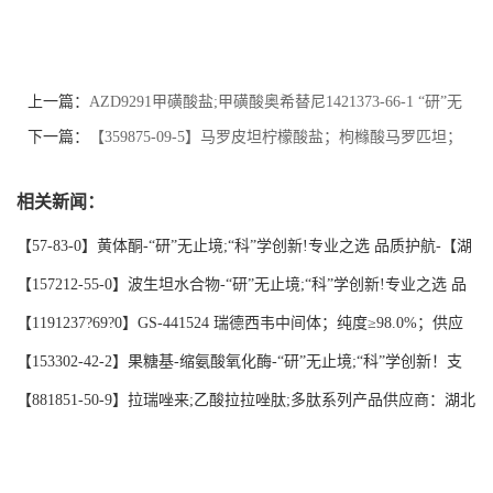
上一篇：
AZD9291甲磺酸盐;甲磺酸奥希替尼1421373-66-1 “研”无
止境；“科”学创新！-精品科研试剂；专业之选 品质护航-湖北研
下一篇：
【359875-09-5】马罗皮坦柠檬酸盐；枸橼酸马罗匹坦；
科时代
批量生产供应；技术支持；药典标准；更多宠物系列高纯试剂请
相关新闻：
咨询联系-湖北研科时代科技-品质优选
【57-83-0】黄体酮-“研”无止境;“科”学创新!专业之选 品质护航-【湖
北研科时代】支持三方验证；支持定制；检测图谱；MSDS等技术支
【157212-55-0】波生坦水合物-“研”无止境;“科”学创新!专业之选 品
持！
质护航-【湖北研科时代】支持三方验证；支持定制；检测图谱；
【1191237?69?0】GS-441524 瑞德西韦中间体；纯度≥98.0%；供应
MSDS等技术支持！
商品牌:【湖北研科时代科技】-“研”无止境;“科”学创新！支持三方验
【153302-42-2】果糖基-缩氨酸氧化酶-“研”无止境;“科”学创新！支
证；支持定制；检测图谱；MSDS等技术支持！-业务咨询联系-王菲
持三方验证；支持定制；MSDS等技术支持！
【881851-50-9】拉瑞唑来;乙酸拉拉唑肽;多肽系列产品供应商：湖北
研科时代科技-“研”无止境;“科”学创新！支持三方验证；支持定制；
MSDS等技术支持！-业务咨询联系-王菲