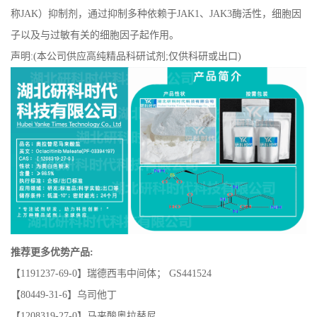
称JAK）抑制剂，通过抑制多种依赖于JAK1、JAK3酶活性，细胞因
子以及与过敏有关的细胞因子起作用。
声明:(本公司供应高纯精品科研试剂;仅供科研或出口)
推荐更多优势产品:
【1191237-69-0】瑞德西韦中间体； GS441524
【80449-31-6】乌司他丁
【1208319-27-0】马来酸奥拉替尼