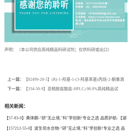
声明：（本公司供应高纯精品科研试剂；仅供科研或出口）
上一篇：
【82499-20-5】(R)-1-羟基-1-(3-羟基苯基)丙烷-2-酮重酒
石酸间羟胺;阿拉明中间体；“研”无止境;“科”学创新!专业之选 品
下一篇：
【334-50-9】亚精胺盐酸盐-HPLC≥98.0%高纯精品试
质护航-【湖北研科时代】支持三方验证；支持定制；检测图谱；
剂；湖北研科时代科技-“研”无止境;“科”学创新！检测图谱；
相关新闻：
MSDS等技术支持！
MSDS等技术支持
【57-83-0】黄体酮-“研”无止境;“科”学创新!专业之选 品质护航-【湖
北研科时代】支持三方验证；支持定制；检测图谱；MSDS等技术支
【157212-55-0】波生坦水合物-“研”无止境;“科”学创新!专业之选 品