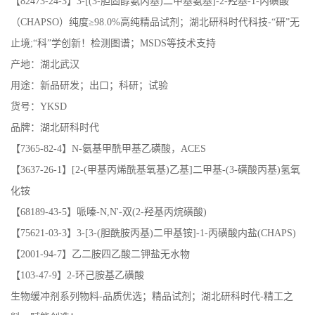
【82473-24-3】3-[(3-胆固醇氨丙基)二甲基氨基]-2-羟基-1-丙磺酸
（CHAPSO）纯度≥98.0%高纯精品试剂；湖北研科时代科技-“研”无
止境;“科”学创新！检测图谱；MSDS等技术支持
产地：湖北武汉
用途：新品研发；出口；科研；试验
货号：YKSD
品牌：湖北研科时代
【7365-82-4】N-氨基甲酰甲基乙磺酸，ACES
【3637-26-1】[2-(甲基丙烯酰基氧基)乙基]二甲基-(3-磺酸丙基)氢氧
化铵
【68189-43-5】哌嗪-N,N'-双(2-羟基丙烷磺酸)
【75621-03-3】3-[3-(胆酰胺丙基)二甲基铵]-1-丙磺酸内盐(CHAPS)
【2001-94-7】乙二胺四乙酸二钾盐无水物
【103-47-9】2-环己胺基乙磺酸
生物缓冲剂系列物料-品质优选；精品试剂；湖北研科时代-精工之