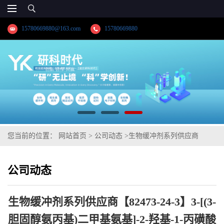
15780669880@163.com
15780669880
您当前的位置：
网站首页
>
公司动态
>
生物缓冲剂系列供应商
【82473-24-3】3-[(3-胆固醇氨丙基)二甲基氨基]-2-羟基-1-丙磺酸
公司动态
（CHAPSO）纯度≥98.0%高纯精品试剂；湖北研科时代科技-“研”无
止境;“科”学创新！检测图谱；MSDS等技术支持
生物缓冲剂系列供应商【82473-24-3】3-[(3-
胆固醇氨丙基)二甲基氨基]-2-羟基-1-丙磺酸