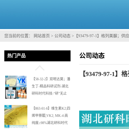
【364622-82-2】多尼培南
(一水合物)；多立培南一
水合物-精品科研试剂-湖
您当前的位置：
网站首页
>
公司动态
>
【93479-97-1】格列美脲；
北研科时代科技-“研”无止
境;“科”学创新！支持三方
【58-32-2】双嘧达莫；潘
公司动态
热门产品
验证；支持定制；检测图
生丁-精品科研试剂-湖北
谱；MSDS等技术支持！
研科时代科技-“研”无止
境;“科”学创新！支持三方
【93479-97
验证；支持定制；检测图
【863-61-6】维生素K2;四
谱；MSDS等技术支持！
烯甲萘醌;VK2; MK-4:高
纯度≥98%湖北研科时代
科技-优势批量供应商-支
持出口-支持三方验证 -业
【19395-41-6】利太林
务咨询联系-王菲
酸;α-苯基哌啶基-2-乙酸；
含量≥99.0%；湖北研科时