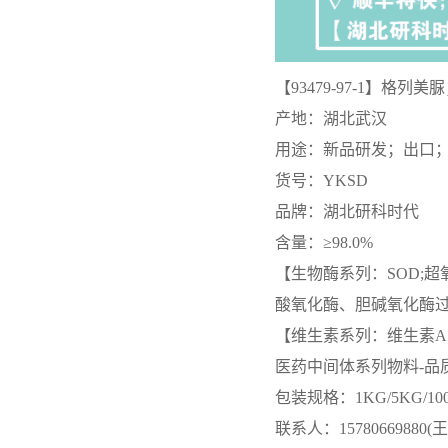
新!-业务咨询联系-王菲
糖；纯度≥98.0%高纯精品
试剂；湖北研科时代科
技-“研”无止境;“科”学创
【93479-97-1】格
新！检测图谱；MSDS等
【32986-56-4】妥布霉
技术支持-业务咨询联系-
素；妥布霉素碱；纯度
产地：湖北武汉
王菲
≥98.0%高纯精品试剂；湖
用途：新品研发；出口
北研科时代科技-“研”无止
货号：YKSD
境;“科”学创新！检测图
品牌：湖北研科时代
谱；MSDS等技术支持-业
务咨询联系-王菲
含量：≥98.0%
【生物酶系列：SOD;
酸氧化酶、胆碱氧化酶过
【维生素系列：维生素A
医药中间体系列物料-品
包装规格：1KG/5KG/1
联系人：15780669880(王菲