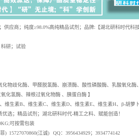
列美脲；供应商；纯度≥98.0%高纯精品试剂；品牌:【湖北研科时代科
；科研；试验
超氧化物歧化酶、甲醛脱氢酶、崩溃酶、酸性磷酸酶、乳酸氧化酶、α
氧化氢酶、辣根过氧化物酶 、胰蛋白酶 】
、维生素B、维生素C、维生素D、维生素E、维生素H、β-胡萝
质优选；精品试剂；湖北研科时代-精工之料、赋能创造！
00KG;可按需包装
) 15727070860(江诚) QQ：3956434929；3934774142