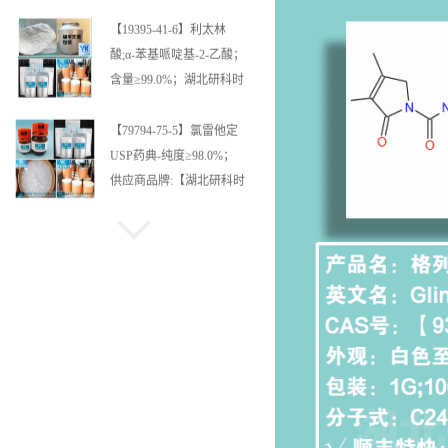
代科技-“研”无止境;“科”学
创新！支持三方验证；支
【79794-75-5】氯雷他定
持定制；检测图谱；
USP药典-纯度≥98.0%；
MSDS等技术支持！
供应商品牌:【湖北研科时
代科技】-“研”无止境;“科”
学创新！支持三方验证；
【1263-89-4】硫酸巴龙霉
支持定制；检测图谱；
素；供应商；纯度≥98.0%
MSDS等技术支持！-业务
高纯精品试剂；品牌:【湖
咨询联系-王菲
北研科时代科技】-“研”无
止境;“科”学创新！-业务
【121915-83-1】卡特利多
咨询联系-王菲
钙；供应商；纯度≥98.0%
高纯精品试剂；品牌:【湖
北研科时代科技】-“研”无
止境;“科”学创新！-业务
【9028-84-6】甲醛脱氢
咨询联系-王菲
酶;生物酶系列供应商;纯
度≥98.0%高纯精品试剂;
品牌:【湖北研科时代科
技】-“研”无止境;“科”学创
【133-89-1】UDP-葡萄