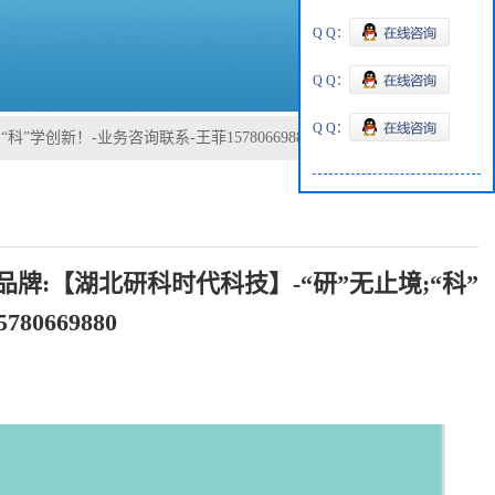
Q Q：
Q Q：
Q Q：
科”学创新！-业务咨询联系-王菲15780669880
；品牌:【湖北研科时代科技】-“研”无止境;“科”
0669880