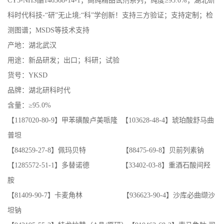
CY5-NHS酯146368-14-1；高纯精品试剂系列；纯度≥95.0%；湖北研
科时代科技-“研”无止境;“科”学创新！支持三方验证；支持定制；检
测图谱；MSDS等技术支持
产地：湖北武汉
用途：新品研发；出口；科研；试验
货号：YKSD
品牌：湖北研科时代
含量：≥95.0%
【1187020-80-9】甲苯磺酸卢美哌隆 【103628-48-4】琥珀酸舒马曲
普坦
【848259-27-8】佩玛贝特 【88475-69-8】贝前列素钠
【1285572-51-1】多替诺德 【33402-03-8】重酒石酸间羟
胺
【81409-90-7】卡麦角林 【936623-90-4】沙库必曲缬沙
坦钠