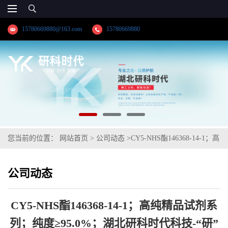
15780669880@163.com
15780669880
您当前的位置：
网站首页
>
公司动态
>
CY5-NHS酯146368-14-1；高
纯精品试剂系列；纯度≥95.0%；湖北研科时代科技-“研”无止境;“科”
公司动态
学创新！支持三方验证；支持定制；检测图谱；MSDS等技术支持；
详情热线：15780669880王菲
CY5-NHS酯146368-14-1；高纯精品试剂系
列；纯度≥95.0%；湖北研科时代科技-“研”