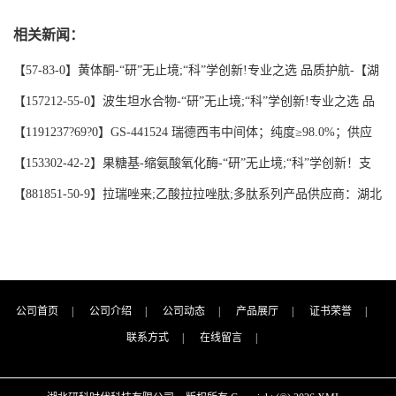
学创新！支持三方验证；支持定制；检测图谱；MSDS等技术支
纯精品试剂系列供应商；纯度≥98.0%；品牌:【湖北研科时代科
相关新闻：
持！-业务咨询联系-王菲15780669880
技】-“研”无止境;“科”学创新！-业务咨询联系-王菲
15780669880；支持三方验证；支持定制；检测图谱；MSDS等技
【57-83-0】黄体酮-“研”无止境;“科”学创新!专业之选 品质护航-【湖
术支持！
北研科时代】支持三方验证；支持定制；检测图谱；MSDS等技术支
【157212-55-0】波生坦水合物-“研”无止境;“科”学创新!专业之选 品
持！
质护航-【湖北研科时代】支持三方验证；支持定制；检测图谱；
【1191237?69?0】GS-441524 瑞德西韦中间体；纯度≥98.0%；供应
MSDS等技术支持！
商品牌:【湖北研科时代科技】-“研”无止境;“科”学创新！支持三方验
【153302-42-2】果糖基-缩氨酸氧化酶-“研”无止境;“科”学创新！支
证；支持定制；检测图谱；MSDS等技术支持！-业务咨询联系-王菲
持三方验证；支持定制；MSDS等技术支持！
【881851-50-9】拉瑞唑来;乙酸拉拉唑肽;多肽系列产品供应商：湖北
研科时代科技-“研”无止境;“科”学创新！支持三方验证；支持定制；
MSDS等技术支持！-业务咨询联系-王菲
公司首页
|
公司介绍
|
公司动态
|
产品展厅
|
证书荣誉
|
联系方式
|
在线留言
|