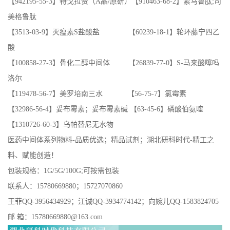
【942195-55-3】特戈拉赞（A晶/原研）【910463-68-2】索马鲁肽;司
美格鲁肽
【3513-03-9】灭瘟素S盐酸盐 【60239-18-1】轮环藤宁四乙
酸
【100858-27-3】骨化二醇中间体 【26839-77-0】S-马来酸噻吗
洛尔
【119478-56-7】美罗培南三水 【56-75-7】氯霉素
【32986-56-4】妥布霉素；妥布霉素碱 【63-45-6】磷酸伯氨喹
【1310726-60-3】乌帕替尼无水物
医药中间体系列物料-品质优选；精品试剂；湖北研科时代-精工之
料、赋能创造！
包装规格：1G/5G/100G;可按需包装
联系人：15780669880；15727070860
王菲QQ-3956434929；江诚QQ-3934774142；向婉儿QQ-1583824705
邮 箱：15780669880@163.com