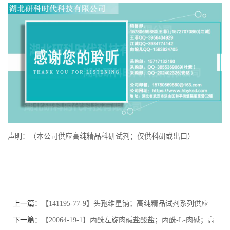
声明：（本公司供应高纯精品科研试剂；仅供科研或出口）
上一篇：
【141195-77-9】头孢维星钠；高纯精品试剂系列供应
商；纯度≥98.0%；品牌:【湖北研科时代科技】-“研”无止境;“科”
下一篇：
【20064-19-1】丙酰左旋肉碱盐酸盐；丙酰-L-肉碱；高