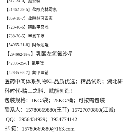
【
317-34-0
】氨茶碱
【
21462-39-5
】盐酸克林霉素
【
859-18-7
】盐酸林可霉素
【
723-46-6
】磺胺甲恶唑
【
738-70-5
】甲氧苄啶
【
54965-21-8
】阿苯达唑
【
】乳酸左氧氟沙星
294662-18-3
【
42835-25-6
】氟甲喹
【42835-68-7】氟甲喹钠
医药中间体系列物料-品质优选；精品试剂；湖北研
科时代-精工之料、赋能创造！
包装规格：1KG/袋；25KG/桶；可按需包装
联系人：15780669880(王菲) 15727070860(江诚)
QQ：3956434929；3934774142
邮 箱：15780669880@163.com