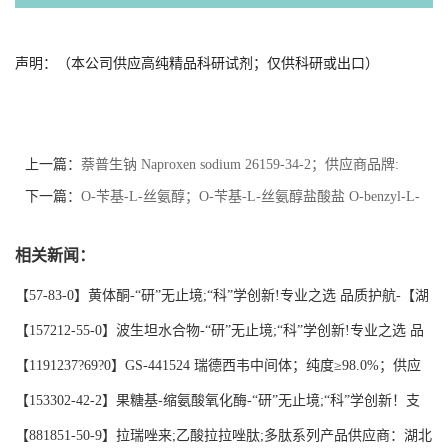
声明：（本公司供应高纯精品科研试剂；仅供科研或出口）
上一篇：
萘普生钠 Naproxen sodium 26159-34-2；供应商品牌:
【湖北研科时代科技】-“研”无止境;“科”学创新！支持三方验证
下一篇：
O-苄基-L-丝氨醇；O-苄基-L-丝氨醇盐酸盐 O-benzyl-L-
serinol; O-benzyl-L-serinol hydrochloride 58577-87-0；供应商品牌:
相关新闻：
【湖北研科时代科技】-“研”无止境;“科”学创新！支持三方验证
【57-83-0】黄体酮-“研”无止境;“科”学创新!专业之选 品质护航-【湖
北研科时代】支持三方验证；支持定制；检测图谱；MSDS等技术支
【157212-55-0】波生坦水合物-“研”无止境;“科”学创新!专业之选 品
持！
质护航-【湖北研科时代】支持三方验证；支持定制；检测图谱；
【1191237?69?0】GS-441524 瑞德西韦中间体；纯度≥98.0%；供应
MSDS等技术支持！
商品牌:【湖北研科时代科技】-“研”无止境;“科”学创新！支持三方验
【153302-42-2】果糖基-缩氨酸氧化酶-“研”无止境;“科”学创新！支
证；支持定制；检测图谱；MSDS等技术支持！-业务咨询联系-王菲
持三方验证；支持定制；MSDS等技术支持！
【881851-50-9】拉瑞唑来;乙酸拉拉唑肽;多肽系列产品供应商：湖北