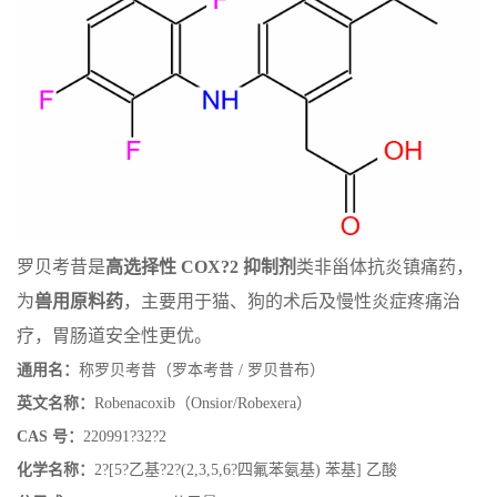
罗贝考昔是
高选择性 COX?2 抑制剂
类非甾体抗炎镇痛药，
为
兽用原料药
，主要用于猫、狗的术后及慢性炎症疼痛治
疗，胃肠道安全性更优。
通用名：
称罗贝考昔（罗本考昔 / 罗贝昔布）
英文名称：
Robenacoxib（Onsior/Robexera）
CAS 号：
220991?32?2
化学名称：
2?[5?乙基?2?(2,3,5,6?四氟苯氨基) 苯基] 乙酸