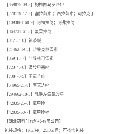
【359875-09-5】枸橼酸马罗匹坦
【220119-17-5】塞拉菌素 ；西拉菌素；司拉克丁
【1093861-60-9】阿福拉纳；阿弗拉纳
【864731-61-3】氟雷拉纳
【317-34-0】氨茶碱
【21462-39-5】盐酸克林霉素
【859-18-7】盐酸林可霉素
【723-46-6】磺胺甲恶唑
【738-70-5】甲氧苄啶
【54965-21-8】阿苯达唑
【294662-18-3】乳酸左氧氟沙星
【42835-25-6】氟甲喹
【42835-68-7】氟甲喹钠
【湖北研科时代科技有限公司】
包装规格：1KG/袋；25KG/桶；可按需包装