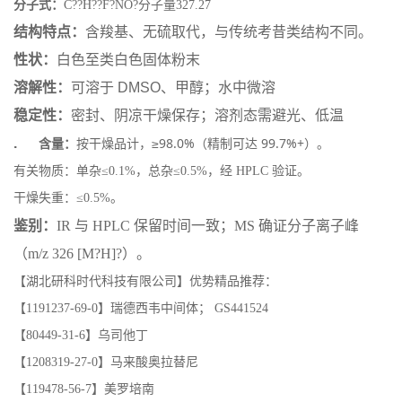
分子式：
C??H??F?NO?分子量327.27
结构特点：
含羧基、无硫取代，与传统考昔类结构不同。
性状：
白色至类白色固体粉末
溶解性：
可溶于 DMSO、甲醇；水中微溶
稳定性：
密封、阴凉干燥保存；溶剂态需避光、低温
含量
：
按干燥品计，≥98.0%（精制可达 99.7%+）。
.
有关物质：单杂≤0.1%，总杂≤0.5%，经 HPLC 验证。
干燥失重：≤0.5%。
鉴别
：
IR 与 HPLC 保留时间一致；MS 确证分子离子峰
（m/z 326 [M?H]?）。
【湖北研科时代科技有限公司】优势精品推荐：
【1191237-69-0】瑞德西韦中间体； GS441524
【80449-31-6】乌司他丁
【1208319-27-0】马来酸奥拉替尼
【119478-56-7】美罗培南