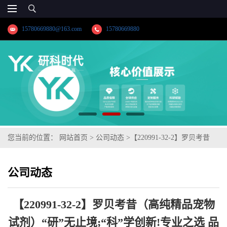
15780669880@163.com
15780669880
您当前的位置：
网站首页
>
公司动态
>
【220991-32-2】罗贝考昔
（高纯精品宠物试剂）“研”无止境;“科”学创新!专业之选 品质护航-
公司动态
湖北研科时代支持三方验证；支持定制；检测图谱；MSDS等技术支
持！
【220991-32-2】罗贝考昔（高纯精品宠物
试剂）“研”无止境;“科”学创新!专业之选 品