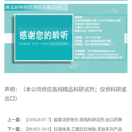
声明：（本公司供应高纯精品科研试剂；仅供科研或
出口）
上一篇：
【105628-07-7】盐酸法舒地尔;高纯科研试剂;出口药典
标准;技术支持;湖北研科时代科技-品质优选;精品试剂
下一篇：
【881851-50-9】拉瑞唑来;乙酸拉拉唑肽;多肽系列产品