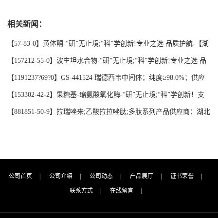
供应商：湖北研科时代科技-“研”无止境;“科”学创新！支持三方验
相关新闻：
证；支持定制；MSDS等技术支持！-业务咨询联系-王菲
【57-83-0】黄体酮-“研”无止境;“科”学创新!专业之选 品质护航-【湖
北研科时代】支持三方验证；支持定制；检测图谱；MSDS等技术支
【157212-55-0】波生坦水合物-“研”无止境;“科”学创新!专业之选 品
持！
质护航-【湖北研科时代】支持三方验证；支持定制；检测图谱；
【1191237?69?0】GS-441524 瑞德西韦中间体；纯度≥98.0%；供应
MSDS等技术支持！
商品牌:【湖北研科时代科技】-“研”无止境;“科”学创新！支持三方验
【153302-42-2】果糖基-缩氨酸氧化酶-“研”无止境;“科”学创新！支
证；支持定制；检测图谱；MSDS等技术支持！-业务咨询联系-王菲
持三方验证；支持定制；MSDS等技术支持！
【881851-50-9】拉瑞唑来;乙酸拉拉唑肽;多肽系列产品供应商：湖北
研科时代科技-“研”无止境;“科”学创新！支持三方验证；支持定制；
MSDS等技术支持！-业务咨询联系-王菲
公司首页
|
公司介绍
|
公司动态
|
产品展厅
|
证书荣誉
|
联系方式
|
在线留言
|