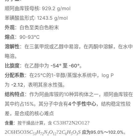
顺阿曲库铵母核: 929.2 g/mol
苯磺酸盐形式: 1243.5 g/mol
外观
：白色至类白色粉末
熔点
：90-93℃
溶解性
：在三氯甲烷或乙醇中易溶，在丙酮中溶解，在水中
略溶
。
比旋度
：在乙醇中为
-54° 至 -60°
。
分配系数
：在25°C的1-辛醇/蒸馏水系统中，log P
为
-2.12
，表明其亲水性强
。
结构特点
：作为阿曲库铵的10种异构体之一，顺阿曲库铵在
其中约占15%
。其分子中含有
4个手性中心
，结构稳定性较
差，是合成的核心难点
C53H72N2O12?
含量
：按干燥品计算，含
2C6H5O3S
C
H
N
O
?
2
C
H
O
S
应为95.0%～102.0%
。
53
72
2
12
6
5
3