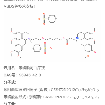
MSDS等技术支持！
通用名
：苯磺顺阿曲库铵
CAS号
：96946-42-8
分子式
：
顺阿曲库铵双阳离子 (母核):
C53H72N2O12
C
H
N
O
53
72
2
12
苯磺酸盐形式 (原料药):
C65H82N2O18S2
C
H
N
O
S
65
82
2
18
2
分子量
：