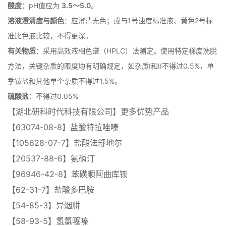
酸度
：pH值应为
3.5～5.0
。
溶液澄清度与颜色
：应澄清无色；或与1号浊度标准液、黄色2号标
准比色液比较，不得更深
。
有关物质
：采用高效液相色谱（HPLC）法测定。使用特定梯度洗脱
方法，关键杂质的限度均有明确规定，如杂质I和II不得过0.5%，单
季铵盐和其他单个杂质不得过1.5%
。
硫酸盐
：不得过0.05%
【湖北研科时代科技有限公司】更多优势产品
【63074-08-8】盐酸特拉唑嗪
【105628-07-7】盐酸法舒地尔
【20537-88-6】氨磷汀
【96946-42-8】苯磺顺阿曲库铵
【62-31-7】盐酸多巴胺
【54-85-3】异烟肼
【58-93-5】氢氯噻嗪