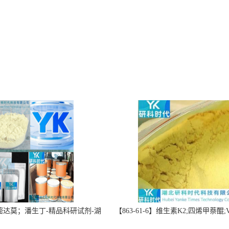
】双嘧达莫；潘生丁-精品科研试剂-湖
【863-61-6】维生素K2;四烯甲萘醌;VK
-“研”无止境;“科”学创新！支持
高纯度≥98%湖北研科时代科技-优