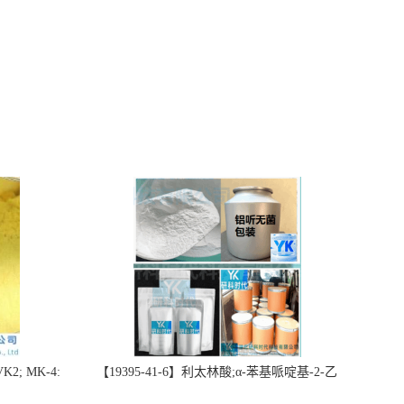
2; MK-4:
【19395-41-6】利太林酸;α-苯基哌啶基-2-乙
势批量供应
酸；含量≥99.0%；湖北研科时代科技-“研”无止