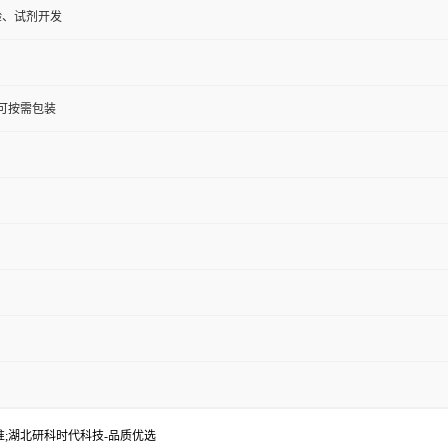
验、试剂开发
KG;可按需包装
标准;湖北研科时代科技-品质优选