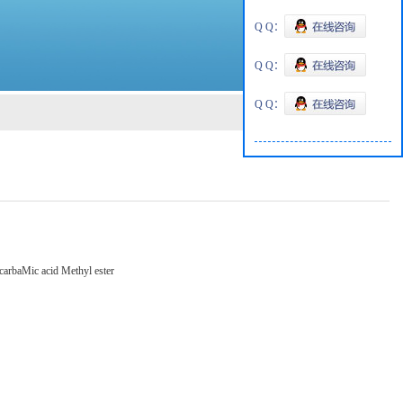
Q Q：
Q Q：
Q Q：
carbaMic acid Methyl ester