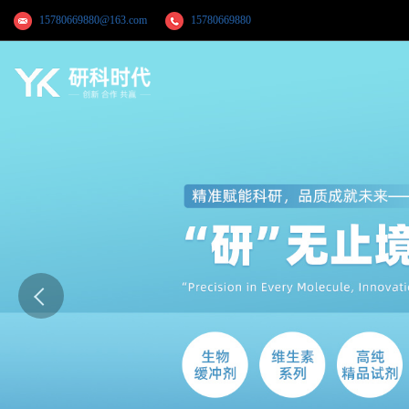
15780669880@163.com
15780669880