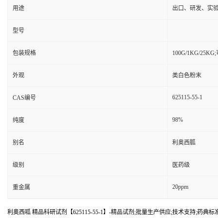
用途
出口、研发、实
型号
包装规格
100G/1KG/25
外观
类白色粉末
625115-55-1
CAS编号
98%
纯度
别名
利奥西胍
级别
医药级
20ppm
重金属
利奥西呱 精品科研试剂【625115-55-1】-精品试剂;批量生产供应;技术支持;药典