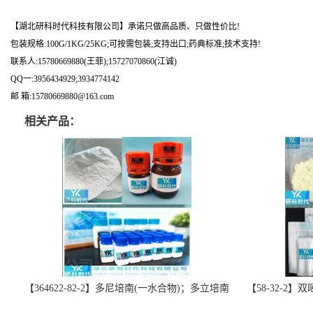
【湖北研科时代科技有限公司】承诺只做高品质、只做性价比!
包装规格:100G/1KG/25KG;可按需包装;支持出口;药典标准;技术支持!
联系人:15780669880(王菲);15727070860(江诚)
QQ一:3956434929;3934774142
邮 箱:15780669880@163.com
相关产品：
【364622-82-2】多尼培南(一水合物)；多立培南
【58-32-2
一水合物-精品科研试剂-湖北研科时代科技-“研”
北研科时代科技