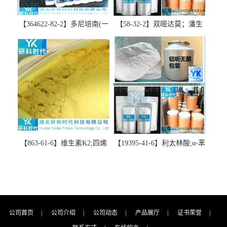
【364622-82-2】多尼培南(一
【58-32-2】双嘧达莫；潘生
水合物)；多立培南一水合物-
丁-精品科研试剂-湖北研科时
精品科研试剂-湖北研科时代
代科技-“研”无止境;“科”学创
科技-“研”无止境;“科”学创
新！支持三方验证；支持定
新！支持三方验证；支持定
制；检测图谱；MSDS等技术
制；检测图谱；MSDS等技术
支持！
支持！
【863-61-6】维生素K2;四烯
【19395-41-6】利太林酸;α-苯
甲萘醌;VK2; MK-4:高纯度
基哌啶基-2-乙酸；含量
≥98%湖北研科时代科技-优势
≥99.0%；湖北研科时代科技-
批量供应商-支持出口-支持三
“研”无止境;“科”学创新！支
方验证 -业务咨询联系-王菲
持三方验证；支持定制；检
测图谱；MSDS等技术支持！
公司首页
|
公司介绍
|
公司动态
|
产品展厅
|
证书荣誉
|