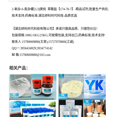
2-氧杂-6-氮杂螺[3,3]庚烷. 草酸盐【174-78-7】-精品试剂;批量生产供应;
技术支持;药典标准;湖北研科时代科技-品质优选
【湖北研科时代科技有限公司】承诺只做高品质、只做性价比!
包装规格:100G/1KG/25KG;可按需包装;支持出口;药典标准;技术支持!
联系人:15780669880(王菲);15727070860(江诚)
QQ一:3956434929;3934774142
邮 箱:15780669880@163.com
相关产品：