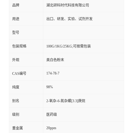
品牌
湖北研科时代科技有限公司
用途
出口、研发、实验、试剂开发
型号
包装规格
100G/1KG/25KG;可按需包装
外观
类白色粉末
174-78-7
CAS编号
98%
纯度
别名
2-氧杂-6-氮杂螺[3.3]庚烷
级别
医药级
20ppm
重金属