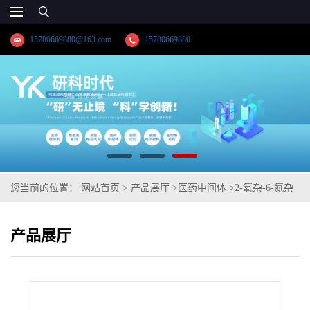
15780669880@163.com
15780669880
您当前的位置：
网站首页
>
产品展厅
>
医药中间体
>
2-氧杂-6-氮杂
螺[3,3]庚烷. 草酸盐
产品展厅