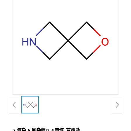
2-氧杂-6-氮杂螺[3,3]庚烷. 草酸盐