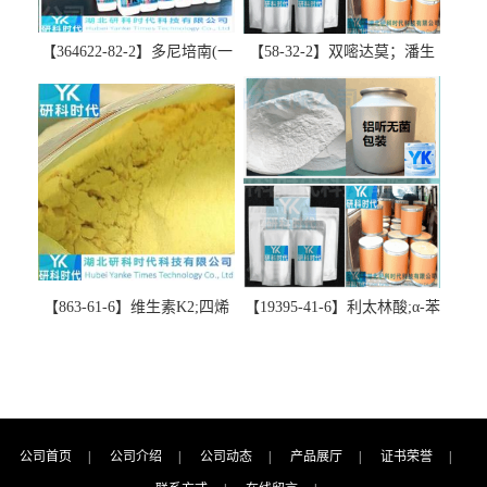
【364622-82-2】多尼培南(一
【58-32-2】双嘧达莫；潘生
水合物)；多立培南一水合物-
丁-精品科研试剂-湖北研科时
精品科研试剂-湖北研科时代
代科技-“研”无止境;“科”学创
科技-“研”无止境;“科”学创
新！支持三方验证；支持定
新！支持三方验证；支持定
制；检测图谱；MSDS等技术
制；检测图谱；MSDS等技术
支持！
支持！
【863-61-6】维生素K2;四烯
【19395-41-6】利太林酸;α-苯
甲萘醌;VK2; MK-4:高纯度
基哌啶基-2-乙酸；含量
≥98%湖北研科时代科技-优势
≥99.0%；湖北研科时代科技-
批量供应商-支持出口-支持三
“研”无止境;“科”学创新！支
方验证 -业务咨询联系-王菲
持三方验证；支持定制；检
测图谱；MSDS等技术支持！
公司首页
|
公司介绍
|
公司动态
|
产品展厅
|
证书荣誉
|