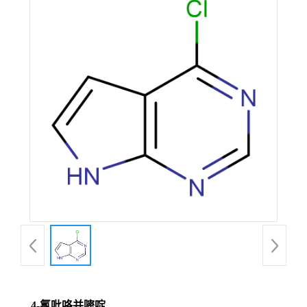
4-氯吡咯并嘧啶