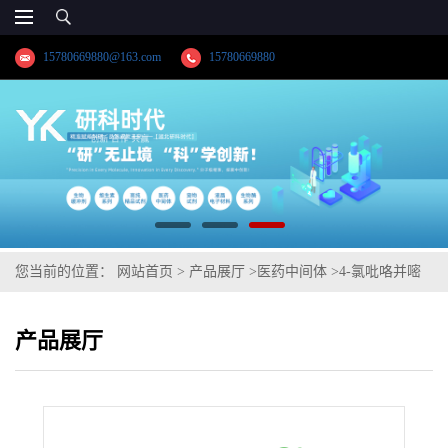
15780669880@163.com
15780669880
您当前的位置：
网站首页
>
产品展厅
>
医药中间体
>
4-氯吡咯并嘧
啶
产品展厅