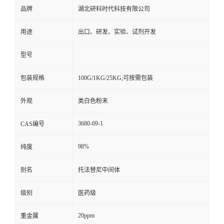
品牌
湖北研科时代科技有限公司
用途
出口、研发、实验、试剂开发
型号
包装规格
100G/1KG/25KG;可按需包装
外观
类白色粉末
3680-69-1
CAS编号
98%
纯度
别名
托法替尼中间体
级别
医药级
20ppm
重金属