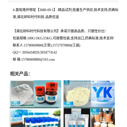
4-氯吡咯并嘧啶【3680-69-1】-精品试剂;批量生产供应;技术支持;药典标
准;湖北研科时代科技-品质优选
【湖北研科时代科技有限公司】承诺只做高品质、只做性价比!
包装规格:100G/1KG/25KG;可按需包装;支持出口;药典标准;技术支持!
联系人:15780669880(王菲);15727070860(江诚)
QQ一:3956434929;3934774142
邮 箱:15780669880@163.com
相关产品：