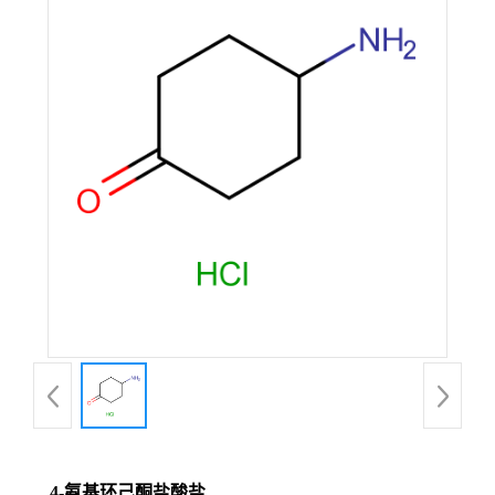
4-氨基环己酮盐酸盐