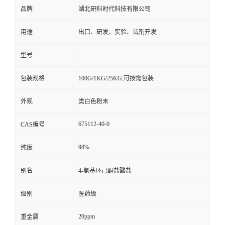
品牌
湖北研科时代科技有限公司
用途
出口、研发、实验、试剂开发
型号
包装规格
100G/1KG/25KG;可按需包装
外观
类白色粉末
675112-40-0
CAS编号
98%
纯度
别名
4-氨基环己酮盐酸盐
级别
医药级
20ppm
重金属