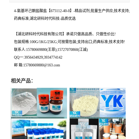
4-氨基环己酮盐酸盐【675112-40-0】-精品试剂;批量生产供应;技术支持;
药典标准;湖北研科时代科技-品质优选
【湖北研科时代科技有限公司】承诺只做高品质、只做性价比!
包装规格:100G/1KG/25KG;可按需包装;支持出口;药典标准;技术支持!
联系人:15780669880(王菲);15727070860(江诚)
QQ一:3956434929;3934774142
邮 箱:15780669880@163.com
相关产品：