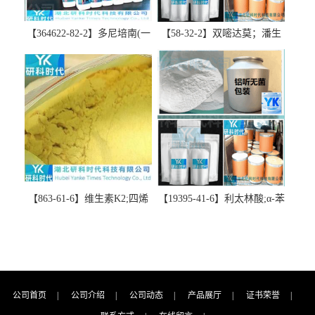
【364622-82-2】多尼培南(一
【58-32-2】双嘧达莫；潘生
水合物)；多立培南一水合物-
丁-精品科研试剂-湖北研科时
精品科研试剂-湖北研科时代
代科技-“研”无止境;“科”学创
科技-“研”无止境;“科”学创
新！支持三方验证；支持定
新！支持三方验证；支持定
制；检测图谱；MSDS等技术
制；检测图谱；MSDS等技术
支持！
支持！
【863-61-6】维生素K2;四烯
【19395-41-6】利太林酸;α-苯
甲萘醌;VK2; MK-4:高纯度
基哌啶基-2-乙酸；含量
≥98%湖北研科时代科技-优势
≥99.0%；湖北研科时代科技-
批量供应商-支持出口-支持三
“研”无止境;“科”学创新！支
方验证 -业务咨询联系-王菲
持三方验证；支持定制；检
测图谱；MSDS等技术支持！
公司首页
|
公司介绍
|
公司动态
|
产品展厅
|
证书荣誉
|