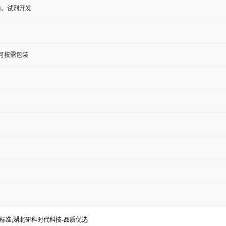
验、试剂开发
KG;可按需包装
药典标准;湖北研科时代科技-品质优选