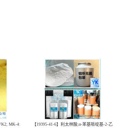
2; MK-4:
【19395-41-6】利太林酸;α-苯基哌啶基-2-乙
势批量供应
酸；含量≥99.0%；湖北研科时代科技-“研”无止