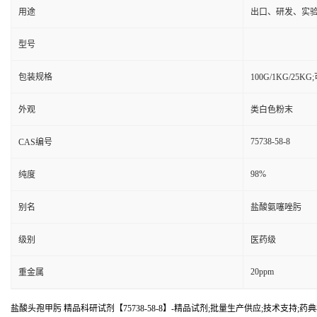
用途
出口、研发、实
型号
包装规格
100G/1KG/25
外观
类白色粉末
75738-58-8
CAS编号
98%
纯度
别名
盐酸氨噻唑肟
级别
医药级
20ppm
重金属
盐酸头孢甲肟 精品科研试剂【75738-58-8】-精品试剂;批量生产供应;技术支持;