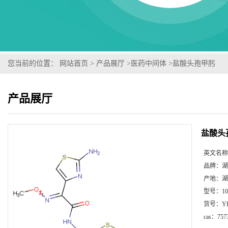
您当前的位置：
网站首页
>
产品展厅
>
医药中间体
>
盐酸头孢甲肟
产品展厅
盐酸头
英文名称
品牌：
湖
产地：
湖
型号：
1
货号：
Y
cas：
757