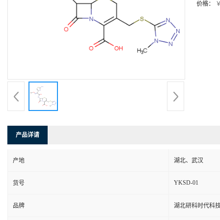
价格：
￥
产品详请
产地
湖北、武汉
YKSD-01
货号
品牌
湖北研科时代科