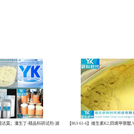
】双嘧达莫；潘生丁-精品科研试剂-湖
【863-61-6】维生素K2;四烯甲萘醌;VK
-“研”无止境;“科”学创新！支持
高纯度≥98%湖北研科时代科技-优