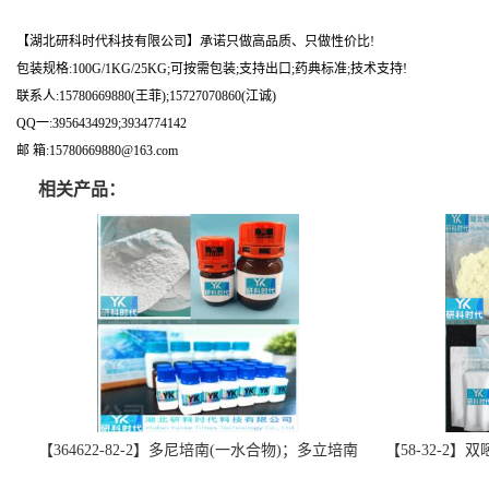
【湖北研科时代科技有限公司】承诺只做高品质、只做性价比!
包装规格:100G/1KG/25KG;可按需包装;支持出口;药典标准;技术支持!
联系人:15780669880(王菲);15727070860(江诚)
QQ一:3956434929;3934774142
邮 箱:15780669880@163.com
相关产品：
【364622-82-2】多尼培南(一水合物)；多立培南
【58-32-2
一水合物-精品科研试剂-湖北研科时代科技-“研”
北研科时代科技