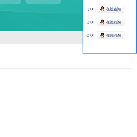
Q Q：
Q Q：
Q Q：