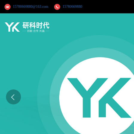
15780669880@163.com
15780669880