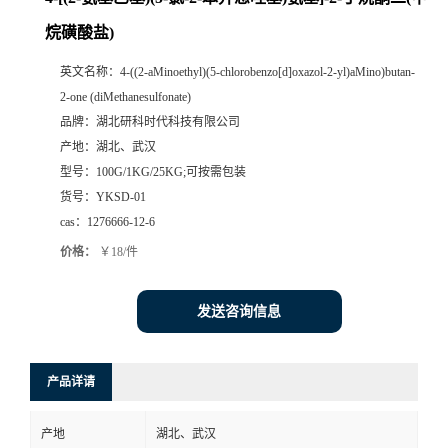
烷磺酸盐)
英文名称：
4-((2-aMinoethyl)(5-chlorobenzo[d]oxazol-2-yl)aMino)butan-
2-one (diMethanesulfonate)
品牌：
湖北研科时代科技有限公司
产地：
湖北、武汉
型号：
100G/1KG/25KG;可按需包装
货号：
YKSD-01
cas：
1276666-12-6
价格：
￥18/件
发送咨询信息
产品详请
产地
湖北、武汉