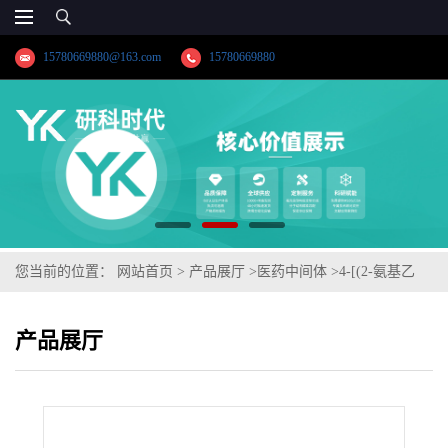
15780669880@163.com
15780669880
您当前的位置：
网站首页
>
产品展厅
>
医药中间体
>
4-[(2-氨基乙
基)(5-氯-2-苯并恶唑基)氨基]-2-丁烷酮二(甲烷磺酸盐)
产品展厅