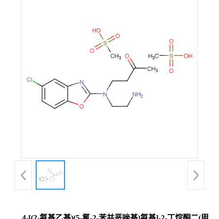
4-[(2-氨基乙基)(5-氯-2-苯并恶唑基)氨基]-2-丁烷酮二(甲