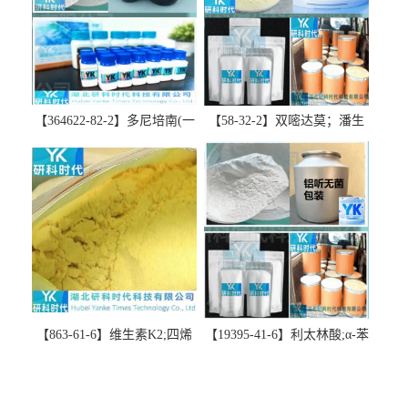
【364622-82-2】多尼培南(一
【58-32-2】双嘧达莫；潘生
水合物)；多立培南一水合物-
丁-精品科研试剂-湖北研科时
精品科研试剂-湖北研科时代
代科技-“研”无止境;“科”学创
科技-“研”无止境;“科”学创
新！支持三方验证；支持定
新！支持三方验证；支持定
制；检测图谱；MSDS等技术
制；检测图谱；MSDS等技术
支持！
支持！
【863-61-6】维生素K2;四烯
【19395-41-6】利太林酸;α-苯
甲萘醌;VK2; MK-4:高纯度
基哌啶基-2-乙酸；含量
≥98%湖北研科时代科技-优势
≥99.0%；湖北研科时代科技-
批量供应商-支持出口-支持三
“研”无止境;“科”学创新！支