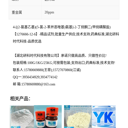
20ppm
重金属
4-[(2-氨基乙基)(5-氯-2-苯并恶唑基)氨基]-2-丁烷酮二(甲烷磺酸盐)
【1276666-12-6】-精品试剂;批量生产供应;技术支持;药典标准;湖北研科
时代科技-品质优选
【湖北研科时代科技有限公司】承诺只做高品质、只做性价比!
包装规格:100G/1KG/25KG;可按需包装;支持出口;药典标准;技术支持!
联系人:15780669880(王菲);15727070860(江诚)
QQ一:3956434929;3934774142
邮 箱:15780669880@163.com
相关产品：