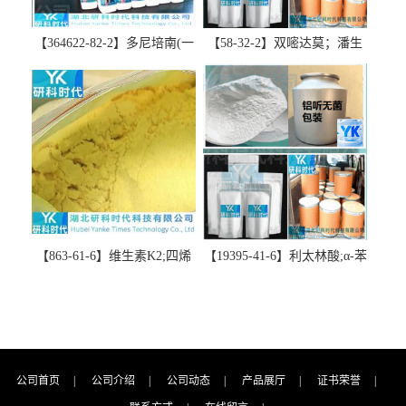
【364622-82-2】多尼培南(一
【58-32-2】双嘧达莫；潘生
水合物)；多立培南一水合物-
丁-精品科研试剂-湖北研科时
精品科研试剂-湖北研科时代
代科技-“研”无止境;“科”学创
科技-“研”无止境;“科”学创
新！支持三方验证；支持定
新！支持三方验证；支持定
制；检测图谱；MSDS等技术
制；检测图谱；MSDS等技术
支持！
支持！
【863-61-6】维生素K2;四烯
【19395-41-6】利太林酸;α-苯
甲萘醌;VK2; MK-4:高纯度
基哌啶基-2-乙酸；含量
≥98%湖北研科时代科技-优势
≥99.0%；湖北研科时代科技-
批量供应商-支持出口-支持三
“研”无止境;“科”学创新！支
方验证 -业务咨询联系-王菲
持三方验证；支持定制；检
测图谱；MSDS等技术支持！
公司首页
|
公司介绍
|
公司动态
|
产品展厅
|
证书荣誉
|