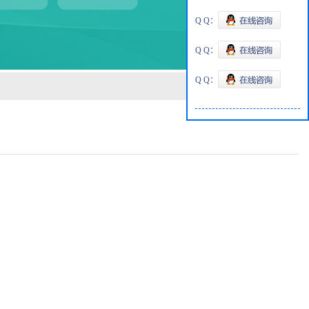
Q Q：
Q Q：
Q Q：