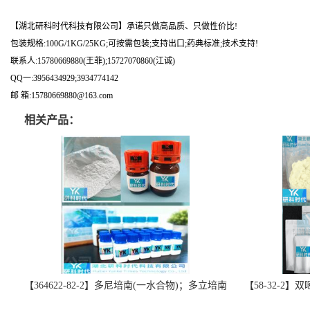
【湖北研科时代科技有限公司】承诺只做高品质、只做性价比!
包装规格:100G/1KG/25KG;可按需包装;支持出口;药典标准;技术支持!
联系人:15780669880(王菲);15727070860(江诚)
QQ一:3956434929;3934774142
邮 箱:15780669880@163.com
相关产品：
【364622-82-2】多尼培南(一水合物)；多立培南
【58-32-2
一水合物-精品科研试剂-湖北研科时代科技-“研”
北研科时代科技