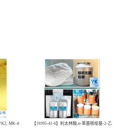
2; MK-4:
【19395-41-6】利太林酸;α-苯基哌啶基-2-乙
势批量供应
酸；含量≥99.0%；湖北研科时代科技-“研”无止