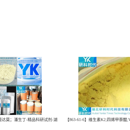
】双嘧达莫；潘生丁-精品科研试剂-湖
【863-61-6】维生素K2;四烯甲萘醌;VK
-“研”无止境;“科”学创新！支持
高纯度≥98%湖北研科时代科技-优