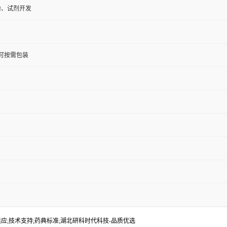
验、试剂开发
KG;可按需包装
;批量生产供应;技术支持;药典标准;湖北研科时代科技-品质优选