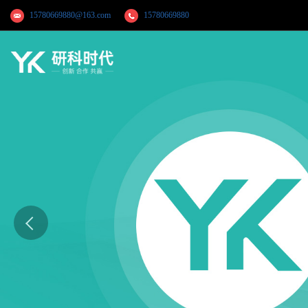
15780669880@163.com
15780669880