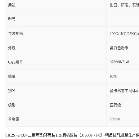
用途
出口、研发、实
型号
包装规格
100G/1KG/25
外观
类白色粉末
376608-71-8
CAS编号
98%
纯度
别名
替卡格雷中间体4
级别
医药级
20ppm
重金属
(1R,2S)-2-(3,4-二氟苯基)环丙胺 (R)-扁桃酸盐【376608-71-8】-精品试剂