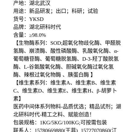
产地：湖北武汉
用途：新品研发；出口；科研；试验
货号：YKSD
品牌：湖北研科时代
含量：≥98.0%
【生物酶系列：SOD;超氧化物歧化酶、甲醛脱
氢酶、崩溃酶、酸性磷酸酶、乳酸氧化酶、α-
葡萄糖苷酶、葡萄糖脱氢酶、D-3-羟丁酸脱氢
酶、L-谷氨酸氧化酶、胆碱氧化酶过氧化氢
酶、辣根过氧化物酶 、胰蛋白酶 】
【维生素系列：维生素A、维生素B、维生素
C、维生素D、维生素E、维生素H、β-胡萝卜
素】
医药中间体系列物料-品质优选；精品试剂；湖
北研科时代-精工之料、赋能创造！
包装规格：1KG/5KG/100KG;可按需包装
联系人：15780669880(王菲) 15727070860(江