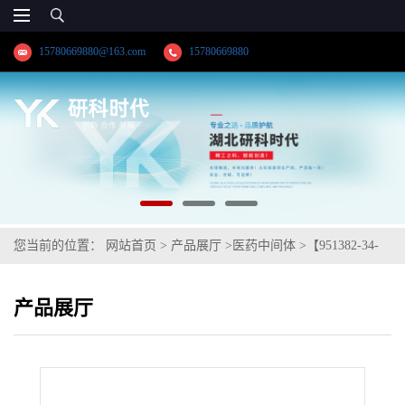
15780669880@163.com
15780669880
您当前的位置：
网站首页
>
产品展厅
>
医药中间体
>
【951382-34-
6】伊格列净L-脯氨酸；供应商；纯度≥98.0%高纯精品试剂；品牌:
产品展厅
【湖北研科时代科技】-“研”无止境;“科”学创新！-业务咨询联系-王
菲