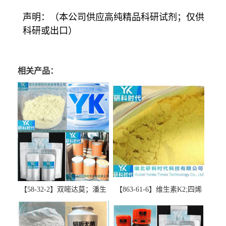
声明：（本公司供应高纯精品科研试剂；仅供
科研或出口）
相关产品：
【58-32-2】双嘧达莫；潘生
【863-61-6】维生素K2;四烯
丁-精品科研试剂-湖北研科时
甲萘醌;VK2; MK-4:高纯度
代科技-“研”无止境;“科”学创
≥98%湖北研科时代科技-优势