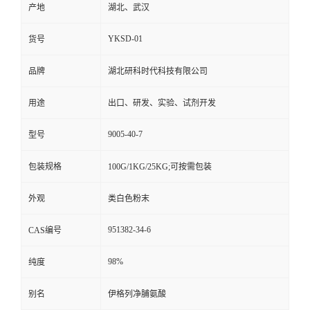
产地
湖北、武汉
YKSD-01
货号
品牌
湖北研科时代科技有限公司
用途
出口、研发、实验、试剂开发
9005-40-7
型号
包装规格
100G/1KG/25KG;可按需包装
外观
类白色粉末
951382-34-6
CAS编号
98%
纯度
别名
伊格列净脯氨酸