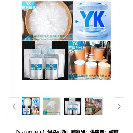
【951382-34-6】伊格列净L-脯氨酸；供应商；纯度