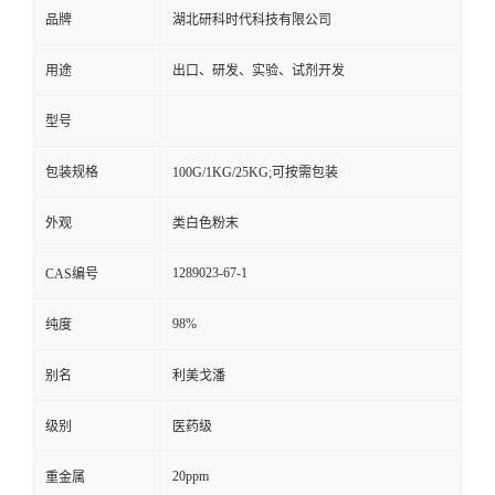
品牌
湖北研科时代科技有限公司
用途
出口、研发、实验、试剂开发
型号
包装规格
100G/1KG/25KG;可按需包装
外观
类白色粉末
1289023-67-1
CAS编号
98%
纯度
别名
利美戈潘
级别
医药级
20ppm
重金属