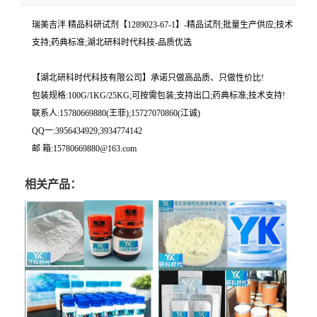
瑞美吉泮 精品科研试剂【1289023-67-1】-精品试剂;批量生产供应;技术
支持;药典标准;湖北研科时代科技-品质优选
【湖北研科时代科技有限公司】承诺只做高品质、只做性价比!
包装规格:100G/1KG/25KG;可按需包装;支持出口;药典标准;技术支持!
联系人:15780669880(王菲);15727070860(江诚)
QQ一:3956434929;3934774142
邮 箱:15780669880@163.com
相关产品：