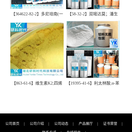
【364622-82-2】多尼培南(一
【58-32-2】双嘧达莫；潘生
水合物)；多立培南一水合物-
丁-精品科研试剂-湖北研科时
精品科研试剂-湖北研科时代
代科技-“研”无止境;“科”学创
科技-“研”无止境;“科”学创
新！支持三方验证；支持定
新！支持三方验证；支持定
制；检测图谱；MSDS等技术
制；检测图谱；MSDS等技术
支持！
支持！
【863-61-6】维生素K2;四烯
【19395-41-6】利太林酸;α-苯
甲萘醌;VK2; MK-4:高纯度
基哌啶基-2-乙酸；含量
≥98%湖北研科时代科技-优势
≥99.0%；湖北研科时代科技-
批量供应商-支持出口-支持三
“研”无止境;“科”学创新！支
方验证 -业务咨询联系-王菲
持三方验证；支持定制；检
测图谱；MSDS等技术支持！
公司首页
|
公司介绍
|
公司动态
|
产品展厅
|
证书荣誉
|