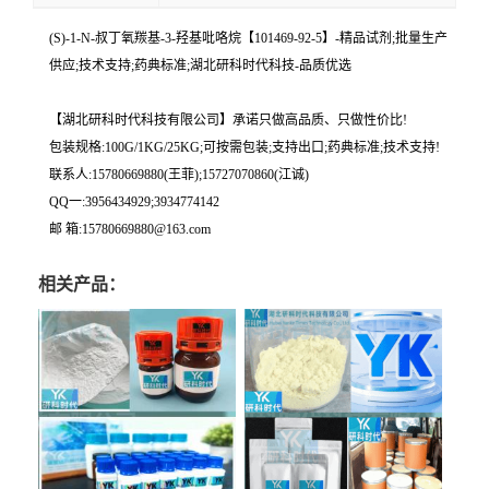
(S)-1-N-叔丁氧羰基-3-羟基吡咯烷【101469-92-5】-精品试剂;批量生产
供应;技术支持;药典标准;湖北研科时代科技-品质优选
【湖北研科时代科技有限公司】承诺只做高品质、只做性价比!
包装规格:100G/1KG/25KG;可按需包装;支持出口;药典标准;技术支持!
联系人:15780669880(王菲);15727070860(江诚)
QQ一:3956434929;3934774142
邮 箱:15780669880@163.com
相关产品：