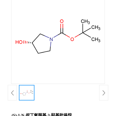
(S)-1-N-叔丁氧羰基-3-羟基吡咯烷