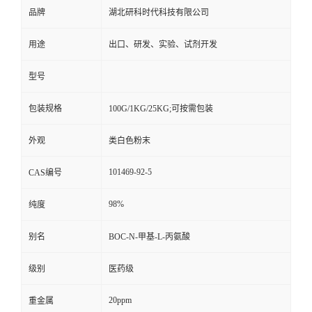
品牌
湖北研科时代科技有限公司
用途
出口、研发、实验、试剂开发
型号
包装规格
100G/1KG/25KG;可按需包装
外观
类白色粉末
101469-92-5
CAS编号
98%
纯度
别名
BOC-N-甲基-L-丙氨酸
级别
医药级
20ppm
重金属