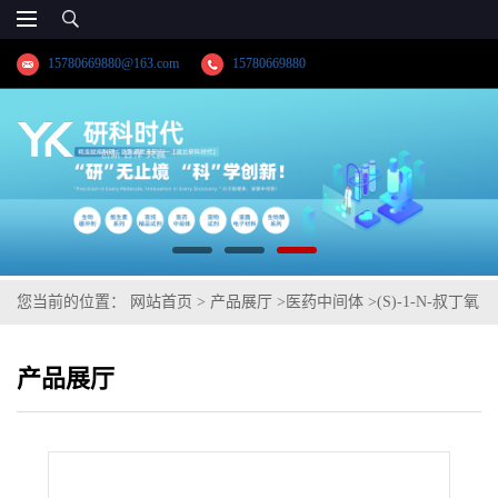
15780669880@163.com
15780669880
您当前的位置：
网站首页
>
产品展厅
>
医药中间体
>
(S)-1-N-叔丁氧
羰基-3-羟基吡咯烷
产品展厅