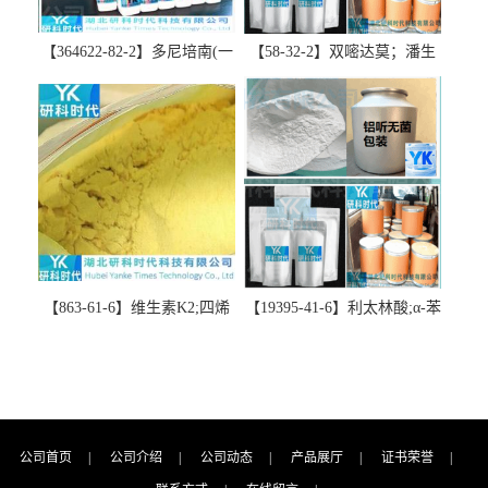
【364622-82-2】多尼培南(一
【58-32-2】双嘧达莫；潘生
水合物)；多立培南一水合物-
丁-精品科研试剂-湖北研科时
精品科研试剂-湖北研科时代
代科技-“研”无止境;“科”学创
科技-“研”无止境;“科”学创
新！支持三方验证；支持定
新！支持三方验证；支持定
制；检测图谱；MSDS等技术
制；检测图谱；MSDS等技术
支持！
支持！
【863-61-6】维生素K2;四烯
【19395-41-6】利太林酸;α-苯
甲萘醌;VK2; MK-4:高纯度
基哌啶基-2-乙酸；含量
≥98%湖北研科时代科技-优势
≥99.0%；湖北研科时代科技-
批量供应商-支持出口-支持三
“研”无止境;“科”学创新！支
方验证 -业务咨询联系-王菲
持三方验证；支持定制；检
测图谱；MSDS等技术支持！
公司首页
|
公司介绍
|
公司动态
|
产品展厅
|
证书荣誉
|