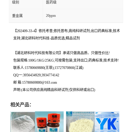
级别
医药级
20ppm
重金属
【202409-33-4】依托考昔;依托昔布;高纯科研试剂;出口药典标准;技术
支持;湖北研科时代科技-品质优选;精品试剂
【湖北研科时代科技有限公司】承诺只做高品质、只做性价比!
包装规格:100G/1KG/25KG;可按需包装;支持出口;药典标准;技术支持!
联系人:15780669880(王菲);15727070860(江诚)
QQ一:3956434929;3934774142
邮 箱:15780669880@163.com
声明:(本公司供应高纯精品科研试剂;仅供科研或出口)
相关产品：