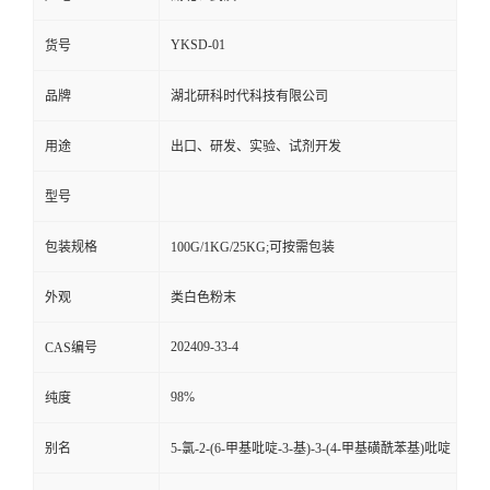
YKSD-01
货号
品牌
湖北研科时代科技有限公司
用途
出口、研发、实验、试剂开发
型号
包装规格
100G/1KG/25KG;可按需包装
外观
类白色粉末
202409-33-4
CAS编号
98%
纯度
别名
5-氯-2-(6-甲基吡啶-3-基)-3-(4-甲基磺酰苯基)吡啶