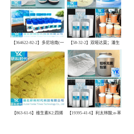
【364622-82-2】多尼培南(一
【58-32-2】双嘧达莫；潘生
水合物)；多立培南一水合物-
丁-精品科研试剂-湖北研科时
精品科研试剂-湖北研科时代
代科技-“研”无止境;“科”学创
科技-“研”无止境;“科”学创
新！支持三方验证；支持定
新！支持三方验证；支持定
制；检测图谱；MSDS等技术
制；检测图谱；MSDS等技术
支持！
支持！
【863-61-6】维生素K2;四烯
【19395-41-6】利太林酸;α-苯
甲萘醌;VK2; MK-4:高纯度
基哌啶基-2-乙酸；含量
≥98%湖北研科时代科技-优势
≥99.0%；湖北研科时代科技-