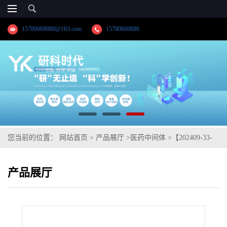
15780669880@163.com
15780669880
您当前的位置：
网站首页
>
产品展厅
>
医药中间体
>
【202409-33-
4】依托考昔;依托昔布;高纯科研试剂;出口药典标准;技术支持;湖北
产品展厅
研科时代科技-品质优选;精品试剂