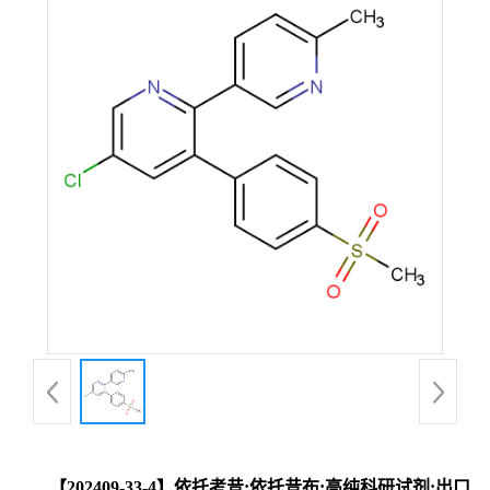
【202409-33-4】依托考昔;依托昔布;高纯科研试剂;出口