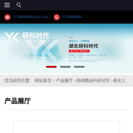
15780669880@163.com
15780669880
您当前的位置：
网站首页
>
产品展厅
>
高纯精品科研试剂
>
骨化三
醇双TBS【140710-96-9】纯度≥98.0%高纯精品试剂；湖北研科时代
产品展厅
科技-“研”无止境;“科”学创新！检测图谱；MSDS等技术支持-业务咨
询联系-王菲