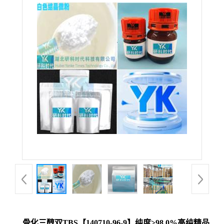
骨化三醇双TBS【140710-96-9】纯度≥98.0%高纯精品