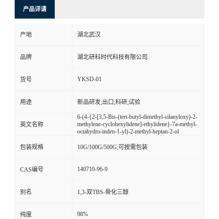
产品详请
产地
湖北武汉
品牌
湖北研科时代科技有限公司
YKSD-01
货号
用途
新品研发;出口;科研;试验
6-(4-{2-[3,5-Bis-(tert-butyl-dimethyl-silanyloxy)-2-
methylene-cyclohexylidene]-ethylidene}-7a-methyl-
英文名称
octahydro-inden-1-yl)-2-methyl-heptan-2-ol
包装规格
10G/100G/500G;可按需包装
140710-96-9
CAS编号
别名
1,3-双TBS-骨化三醇
98%
纯度