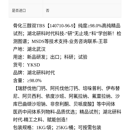
是否进口
否
骨化三醇双TBS【140710-96-9】纯度≥98.0%高纯精品
试剂；湖北研科时代科技-“研”无止境;“科”学创新！检
测图谱；MSDS等技术支持-业务咨询联系-王菲
产地：湖北武汉
用途：新品研发；出口；科研；试验
货号：YKSD
品牌：湖北研科时代
含量：≥98.0%
【瑞舒伐他门钙、阿托伐他汀钙、培哚普利、伊布替
尼、阿贝西利、依度沙班、阿氟拉纳、氟雷拉纳、沙
库巴曲缬沙坦钠、非奈利酮、贝哌度酸】等中间体
医药中间体系列物料-品质优选；精品试剂；湖北研科
时代-精工之料、赋能创造！
包装规格：1KG/袋；25KG/桶；可按需包装