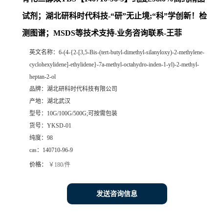
试剂；湖北研科时代科技-“研”无止境;“科”学创新！检
测图谱；MSDS等技术支持-业务咨询联系-王菲
英文名称：
6-(4-{2-[3,5-Bis-(tert-butyl-dimethyl-silanyloxy)-2-methylene-
cyclohexylidene]-ethylidene}-7a-methyl-octahydro-inden-1-yl)-2-methyl-
heptan-2-ol
品牌：
湖北研科时代科技有限公司
产地：
湖北武汉
型号：
10G/100G/500G;可按需包装
货号：
YKSD-01
纯度：
98
cas：
140710-96-9
价格：
￥180/件
发送咨询信息