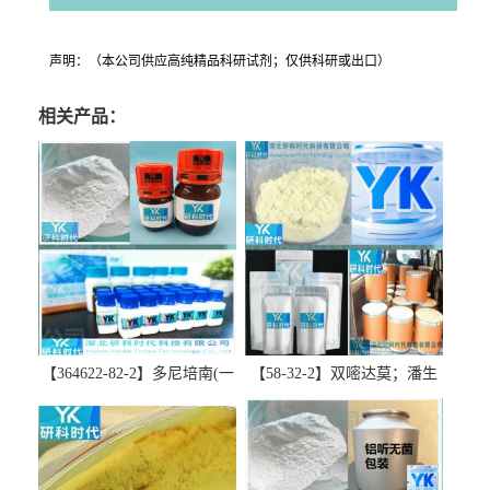
声明：（本公司供应高纯精品科研试剂；仅供科研或出口）
相关产品：
【364622-82-2】多尼培南(一
【58-32-2】双嘧达莫；潘生
水合物)；多立培南一水合物-
丁-精品科研试剂-湖北研科时
精品科研试剂-湖北研科时代
代科技-“研”无止境;“科”学创
科技-“研”无止境;“科”学创
新！支持三方验证；支持定
新！支持三方验证；支持定
制；检测图谱；MSDS等技术