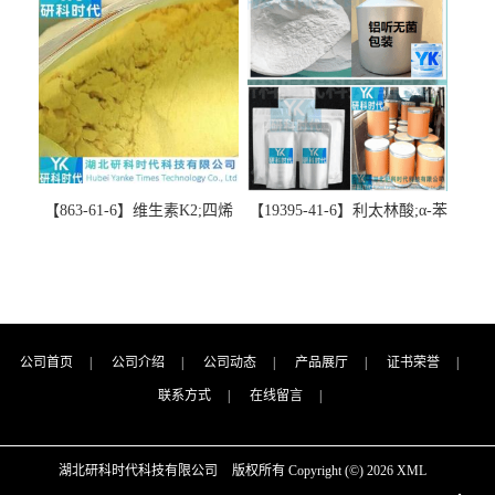
精品科研试剂-湖北研科时代
代科技-“研”无止境;“科”学创
科技-“研”无止境;“科”学创
新！支持三方验证；支持定
新！支持三方验证；支持定
制；检测图谱；MSDS等技术
制；检测图谱；MSDS等技术
支持！
支持！
【863-61-6】维生素K2;四烯
【19395-41-6】利太林酸;α-苯
甲萘醌;VK2; MK-4:高纯度
基哌啶基-2-乙酸；含量
≥98%湖北研科时代科技-优势
≥99.0%；湖北研科时代科技-
批量供应商-支持出口-支持三
“研”无止境;“科”学创新！支
方验证 -业务咨询联系-王菲
持三方验证；支持定制；检
测图谱；MSDS等技术支持！
公司首页
|
公司介绍
|
公司动态
|
产品展厅
|
证书荣誉
|
联系方式
|
在线留言
|
湖北研科时代科技有限公司
版权所有 Copyright (©) 2026
XML