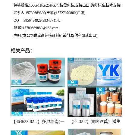
包装规格:100G/1KG/25KG;可按需包装;支持出口;药典标准;技术支持!
联系人:15780669880(王菲);15727070860(江诚)
QQ一:3956434929;3934774142
邮 箱:15780669880@163.com
声明:(本公司供应高纯精品科研试剂;仅供科研或出口)
相关产品：
【364622-82-2】多尼培南(一
【58-32-2】双嘧达莫；潘生
水合物)；多立培南一水合物-
丁-精品科研试剂-湖北研科时