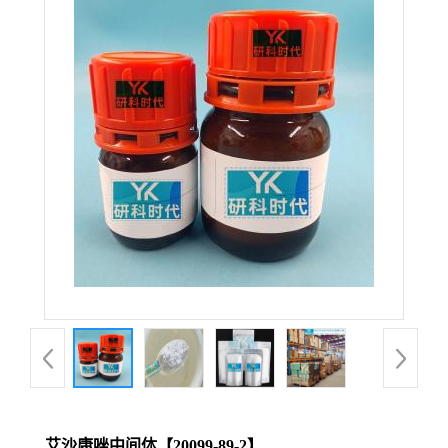
艾沙康唑中间体【20099-89-2】