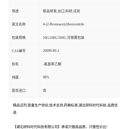
用途
新品研发;出口;科研;试验
4-(2-Bromoacetyl)benzonitrile
英文名称
包装规格
10G/100G/500G;可按需包装
20099-89-2
CAS编号
别名
-氰基苯乙酮
98%
纯度
是否进口
否
精品试剂;批量生产供应;技术支持;药典标准;湖北研科时代科技-品质优
选
【湖北研科时代科技有限公司】承诺只做高品质、只做性价比!