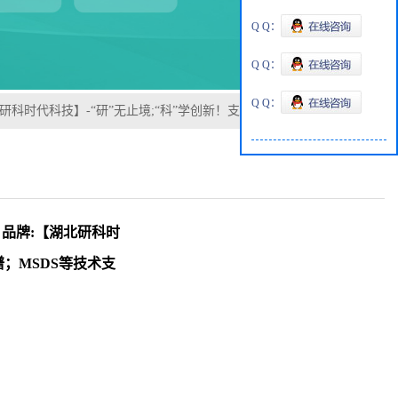
Q Q：
Q Q：
Q Q：
【湖北研科时代科技】-“研”无止境;“科”学创新！支持三方验证；支持定制；
%；品牌:【湖北研科时
谱；MSDS等技术支