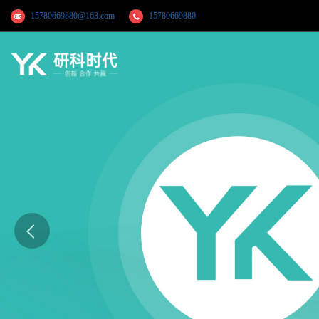
15780669880@163.com
15780669880