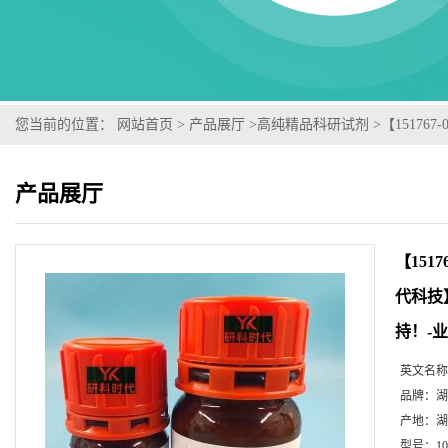
您当前的位置：
网站首页
>
产品展厅
>
高纯精品科研试剂
>
【1517
检测图谱；MSDS等技术支持！-业务咨询联系-王菲
产品展厅
【151
代科技
持！-
英文名称
品牌：
湖
产地：
湖
型号：
1