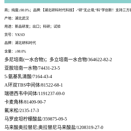
商；纯度≥98.0%；品牌:【湖北研科时代科技】-“研”无止境;“科”学创新！支持
产地：湖北武汉
用途：新品研发；出口；科研；试验
货号：YKSD
品牌：湖北研科时代
含量：≥98.0%
多尼培南(一水合物)；多立培南一水合物/364622-82-2
亚胺培南一水物/74431-23-5
5-氨基乳清酸/7164-43-4
A环双TBS中间体/81522-68-1
瑞德西韦中间体/1191237-69-0
卡麦角林/81409-90-7
氟米松/2135-17-3
马罗皮坦柠檬酸盐/359875-09-5
马来酸奥拉替尼;奥拉替尼马来酸盐/1208319-27-0