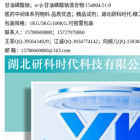
甘油磷酸钠；α+β-甘油磷酸钠混合物/154804-51-0
医药中间体系列物料-品质优选；精品试剂；湖北研科时代-精
包装规格：1KG/5KG/100KG;可按需包装
联系人：15780669880；15727070860
王菲QQ-3956434929；江诚QQ-3934774142；向婉儿QQ-158382
邮 箱：15780669880@163.com