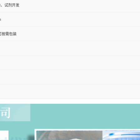
验、试剂开发
m
G;可按需包装