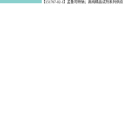
【151767-02-1】孟鲁司特钠；高纯精品试剂系列供应