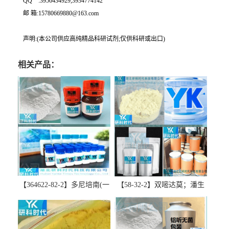
QQ一:3956434929;3934774142
邮 箱:15780669880@163.com
声明:(本公司供应高纯精品科研试剂;仅供科研或出口)
相关产品：
【364622-82-2】多尼培南(一
【58-32-2】双嘧达莫；潘生
水合物)；多立培南一水合物-
丁-精品科研试剂-湖北研科时
精品科研试剂-湖北研科时代
代科技-“研”无止境;“科”学创
科技-“研”无止境;“科”学创
新！支持三方验证；支持定