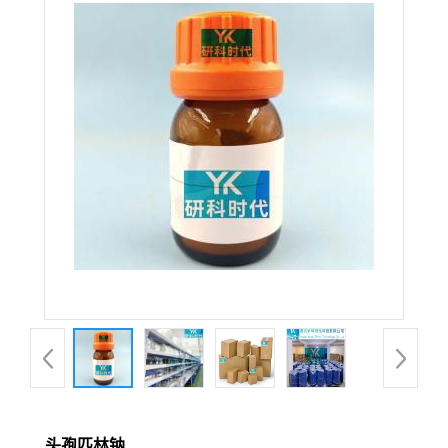
头孢匹林钠