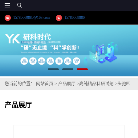
15780669880@163.com
15780669880
您当前的位置：
网站首页
>
产品展厅
>
高纯精品科研试剂
>
头孢匹
林钠
产品展厅