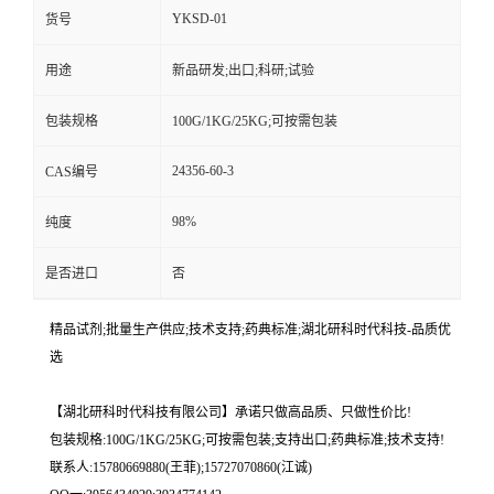
YKSD-01
货号
用途
新品研发;出口;科研;试验
包装规格
100G/1KG/25KG;可按需包装
24356-60-3
CAS编号
98%
纯度
是否进口
否
精品试剂;批量生产供应;技术支持;药典标准;湖北研科时代科技-品质优
选
【湖北研科时代科技有限公司】承诺只做高品质、只做性价比!
包装规格:100G/1KG/25KG;可按需包装;支持出口;药典标准;技术支持!
联系人:15780669880(王菲);15727070860(江诚)