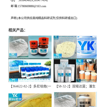
QQ一:3956434929;3934774142
邮 箱:15780669880@163.com
声明:(本公司供应高纯精品科研试剂;仅供科研或出口)
相关产品：
【364622-82-2】多尼培南(一
【58-32-2】双嘧达莫；潘生
水合物)；多立培南一水合物-
丁-精品科研试剂-湖北研科时
精品科研试剂-湖北研科时代
代科技-“研”无止境;“科”学创
科技-“研”无止境;“科”学创
新！支持三方验证；支持定