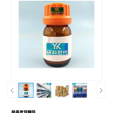
羧基麦芽糖铁