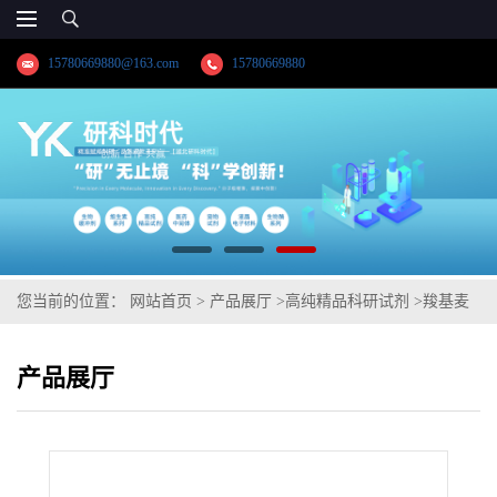
15780669880@163.com
15780669880
您当前的位置：
网站首页
>
产品展厅
>
高纯精品科研试剂
>
羧基麦
芽糖铁
产品展厅