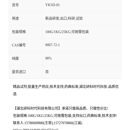
YKSD-01
货号
用途
新品研发;出口;科研;试验
包装规格
100G/1KG/25KG;可按需包装
9007-72-1
CAS编号
98%
纯度
是否进口
否
精品试剂;批量生产供应;技术支持;药典标准;湖北研科时代科技-品质优
选
【湖北研科时代科技有限公司】承诺只做高品质、只做性价比!
包装规格:100G/1KG/25KG;可按需包装;支持出口;药典标准;技术支持!
联系人:15780669880(王菲);15727070860(江诚)